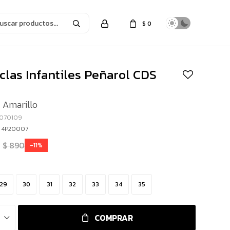
$
0
las Infantiles Peñarol CDS
 Amarillo
2070109
- 4P20007
$
890
11
29
30
31
32
33
34
35
COMPRAR