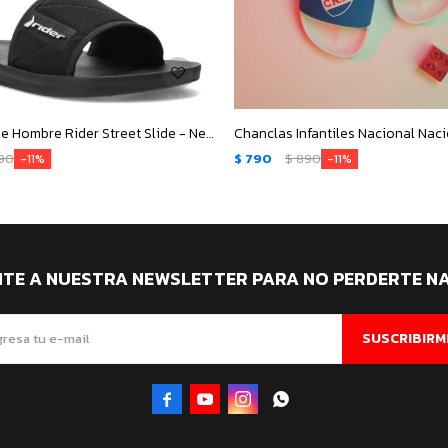
Sandalias de Hombre Rider Street Slide - Negro - Blanco
90
$
790
$
890
11
11
ITE A NUESTRA NEWSLETTER PARA NO PERDERTE N
SUSCRIBIRM



