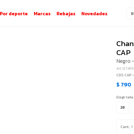
Por deporte
Marcas
Rebajas
Novedades
Chanc
CAP
Negro -
127.4P
CDS CAP 
$
790
Elegir talle
28
1