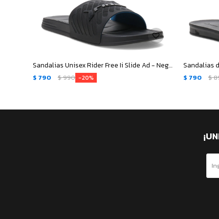
Sandalias Unisex Rider Free Ii Slide Ad - Negro
$
790
$
990
$
790
$
8
20
¡UN