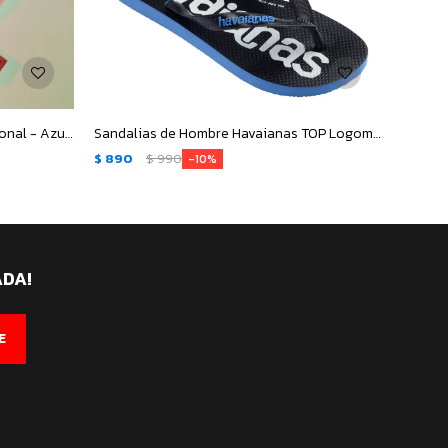
Chanclas Infantiles Nacional Nacional - Azul Marino - Blanco - Rojo
Sandalias de Hombre Havaianas TOP Logomania - Azul
$
890
$
990
$
890
10
ADA!
E