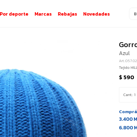
Por deporte
Marcas
Rebajas
Novedades
Gorro
Azul
057.0
Tejido HIL
$
590
1
Comprá 
3.400 
6.800 