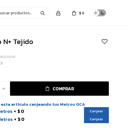
$
0
 N+ Tejido
24520006
LS
COMPRAR
este artículo canjeando tus Metros OCA
Metros
$ 0
Canjear
Metros
$ 0
Canjear