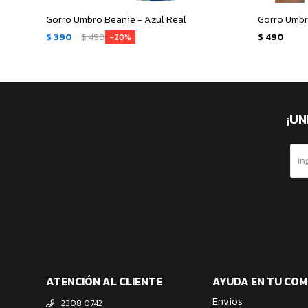
Gorro Umbro Beanie - Azul Real
Gorro Umbro
$
390
$
490
$
490
20
¡UN
ATENCIÓN AL CLIENTE
AYUDA EN TU CO
Envíos
2308 0742