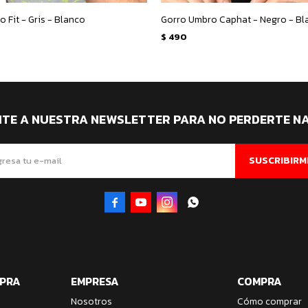
 Fit - Gris - Blanco
Gorro Umbro Caphat - Negro - Bl
$
490
ITE A NUESTRA NEWSLETTER PARA NO PERDERTE N
SUSCRIBIRM




MPRA
EMPRESA
COMPRA
Nosotros
Cómo comprar