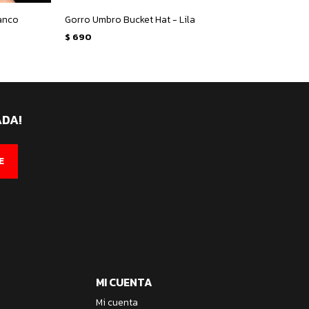
anco
Gorro Umbro Bucket Hat - Lila
Gorro 
$
690
$
690
ADA!
E
MI CUENTA
Mi cuenta