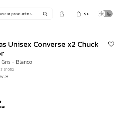
$
0
as Unisex Converse x2 Chuck
or
 Gris - Blanco
03161052
aylor