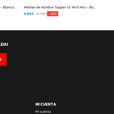
Medias de Hombre Adidas x3 SPW - Blanco - Negro
Medias de Hombre Topper x3 Tech Mns - Bordó - Azul - Negro
$
894
$
1.490
$
950
40
ADA!
E
MI CUENTA
Mi cuenta