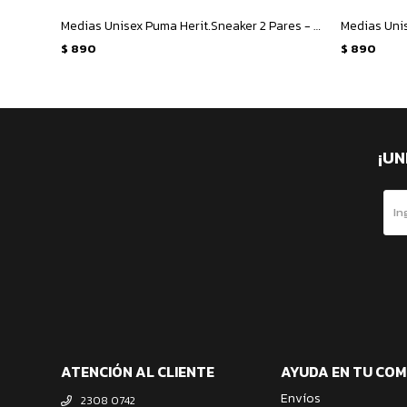
Medias Unisex Puma Herit.Sneaker 2 Pares - Blanco - Negro
$
890
$
890
¡UN
ATENCIÓN AL CLIENTE
AYUDA EN TU CO
Envíos
2308 0742