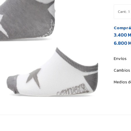
1
Comprá 
3.400 
6.800 
Envíos
Cambios 
Medios d