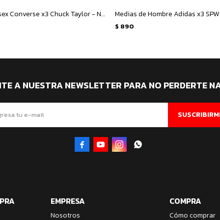
Medias Unisex Converse x3 Chuck Taylor - Negro - Gris - Blanco
$
890
ITE A NUESTRA NEWSLETTER PARA NO PERDERTE N
SUSCRIBIRM




MPRA
EMPRESA
COMPRA
Nosotros
Cómo comprar