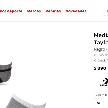
Por deporte
Marcas
Rebajas
Novedades
Medi
Tayl
Negro -
045.3
x2 Chuck T
$
890
Elegir talle
02