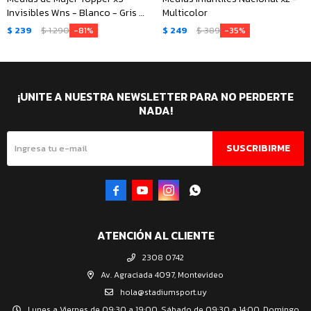
Invisibles Wns - Blanco - Gris -
Multicolor
Negro
$
239
$
1.290
$
249
$
389
81
35
¡UNITE A NUESTRA NEWSLETTER PARA NO PERDERTE
NADA!
SUSCRIBIRME




ATENCIÓN AL CLIENTE
2308 0742
Av. Agraciada 4097, Montevideo
hola@stadiumsport.uy
Lunes a Viernes de 09:30 a 19:00. Sábado de 09:30 a 14:00. Domingo