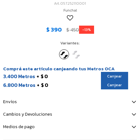
057.252110001
Funchal
$
390
$
450
13
Variantes:
Comprá este artículo canjeando tus Metros OCA
3.400 Metros
$ 0
Canjear
6.800 Metros
$ 0
Canjear
Envíos
Cambios y Devoluciones
Medios de pago