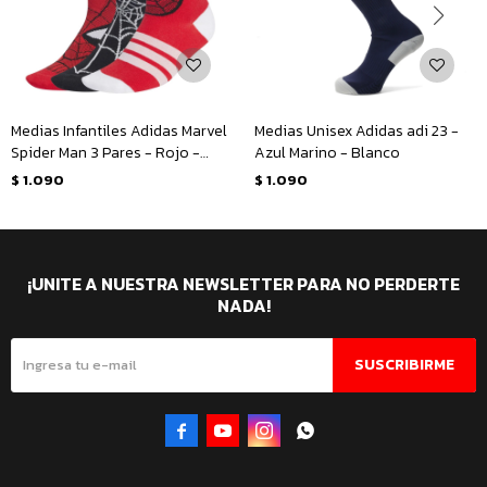
Medias Infantiles Adidas Marvel
Medias Unisex Adidas adi 23 -
Spider Man 3 Pares - Rojo -
Azul Marino - Blanco
Negro - Blanco
$
1.090
$
1.090
¡UNITE A NUESTRA NEWSLETTER PARA NO PERDERTE
NADA!
SUSCRIBIRME



