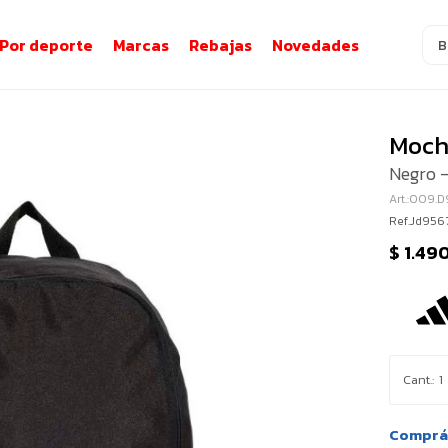
Por deporte
Marcas
Rebajas
Novedades
Moch
Negro 
009.D
Ref.Jd956
$
1.49
1
Comprá 