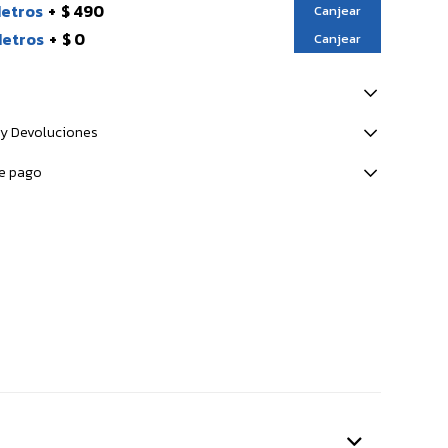
Metros
$ 490
Canjear
Metros
$ 0
Canjear
y Devoluciones
e pago