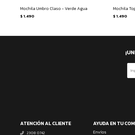
Mochila Umbro Claso - Verde Agua
Mochila Top
$
1.490
$
1.490
¡UN
ATENCIÓN AL CLIENTE
AYUDA EN TU CO
Envíos
2308 0742