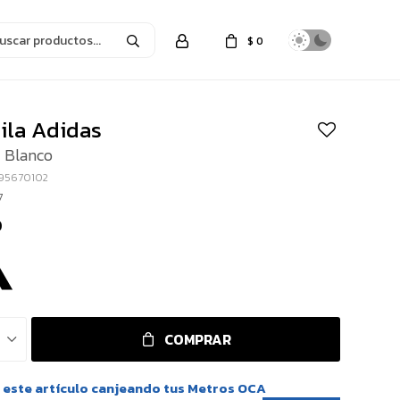
$
0
ila Adidas
- Blanco
95670102
7
0
COMPRAR
este artículo canjeando tus Metros OCA