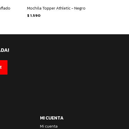
uflado
Mochila Topper Athletic - Negro
Mochila
$
1.590
$
1.59
ADA!
E
MI CUENTA
Mi cuenta