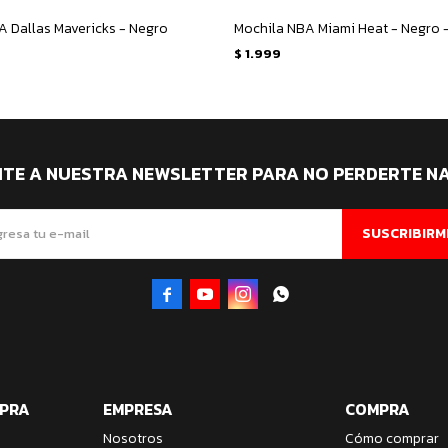
A Dallas Mavericks - Negro
Mochila NBA Miami Heat - Negro 
$
1.999
ITE A NUESTRA NEWSLETTER PARA NO PERDERTE N
SUSCRIBIRM




MPRA
EMPRESA
COMPRA
Nosotros
Cómo comprar