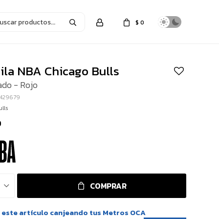
$
0
ila NBA Chicago Bulls
ado - Rojo
6429679
lls
9
COMPRAR
este artículo canjeando tus Metros OCA