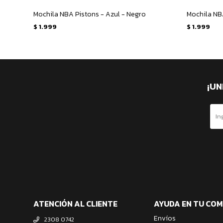
Mochila NBA Pistons - Azul - Negro
Mochila NB
$
1.999
$
1.999
¡UN
ATENCIÓN AL CLIENTE
AYUDA EN TU CO
Envíos
2308 0742