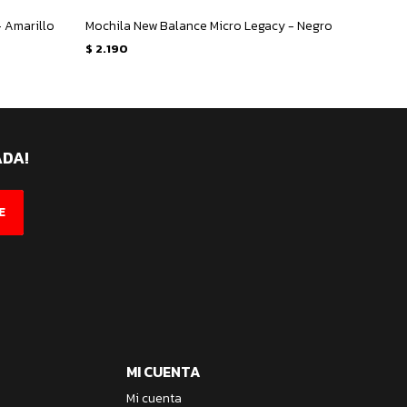
- Amarillo
Mochila New Balance Micro Legacy - Negro
$
2.190
$
2.20
ADA!
E
MI CUENTA
Mi cuenta