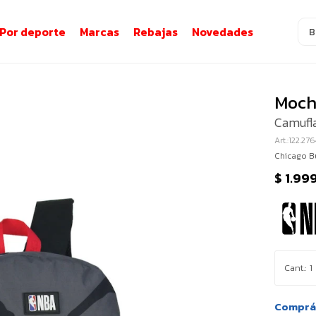
Por deporte
Marcas
Rebajas
Novedades
Moch
Camufl
122.27
Chicago Bu
$
1.99
1
Comprá 