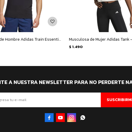
Musculosa de Hombre Adidas Train Essentials Feelready - Negro - Blanco
Musculosa de Mujer Adidas Tank -
$
1.490
ITE A NUESTRA NEWSLETTER PARA NO PERDERTE N
SUSCRIBIRM



