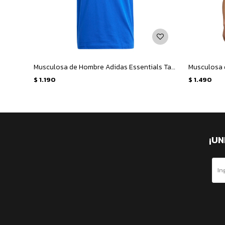
Musculosa de Hombre Adidas Essentials Tank - Azul - Negro
$
1.190
$
1.490
¡UN