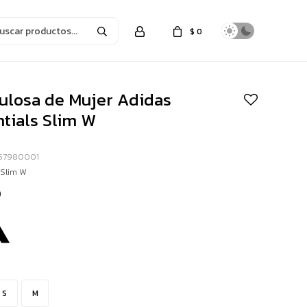
$
0
ulosa de Mujer Adidas
tials Slim W
57980001
 Slim W
0
S
M