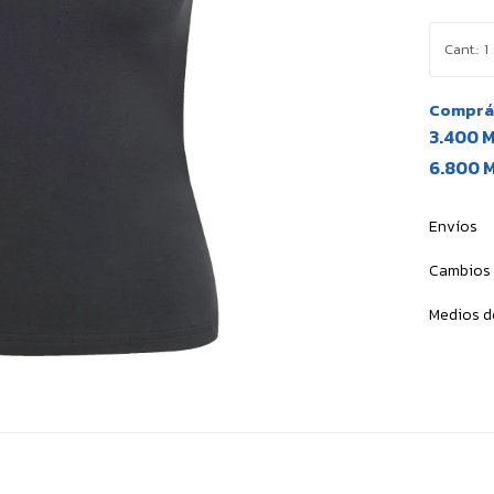
1
Comprá 
3.400 
6.800 
Envíos
Cambios 
Medios d