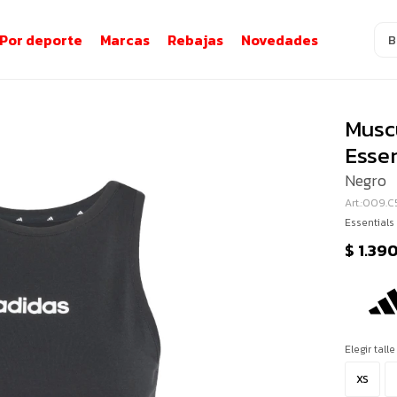
Por deporte
Marcas
Rebajas
Novedades
Musc
Essen
Negro
009.C
Essentials
$
1.39
Elegir talle
XS