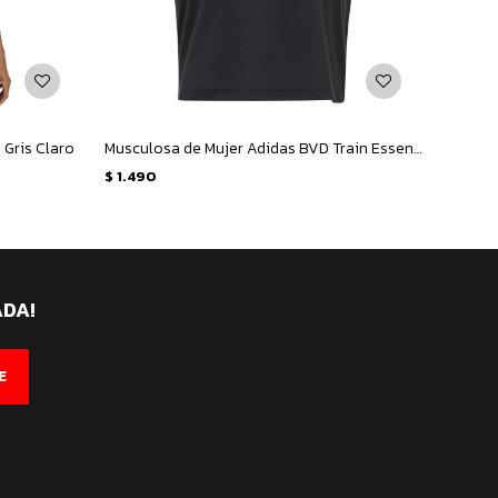
 Gris Claro
Musculosa de Mujer Adidas BVD Train Essentials Boxy Workout - Negro
$
1.490
$
1.49
ADA!
E