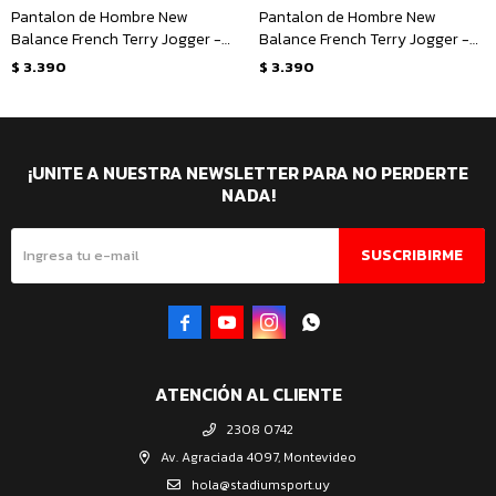
Pantalon de Hombre New
Pantalon de Hombre New
Balance French Terry Jogger -
Balance French Terry Jogger -
Azul - Marino
Negro
$
3.390
$
3.390
¡UNITE A NUESTRA NEWSLETTER PARA NO PERDERTE
NADA!
SUSCRIBIRME




ATENCIÓN AL CLIENTE
2308 0742
Av. Agraciada 4097, Montevideo
hola@stadiumsport.uy