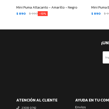
Mini Puma Attacanto - Amarillo - Negro
Mini Puma B
$
890
$
990
$
890
$
9
10
¡UN
ATENCIÓN AL CLIENTE
AYUDA EN TU CO
Envíos
2308 0742