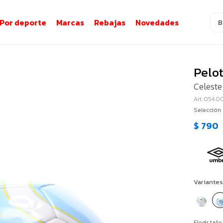
Por deporte
Marcas
Rebajas
Novedades
Pelo
Celeste
054.0
Selección
$
790
Variantes
Elegir talle