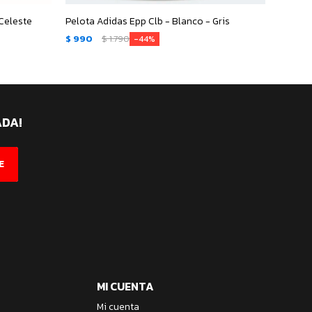
 Celeste
Pelota Adidas Epp Clb - Blanco - Gris
$
990
$
1.790
$
990
44
ADA!
E
MI CUENTA
Mi cuenta