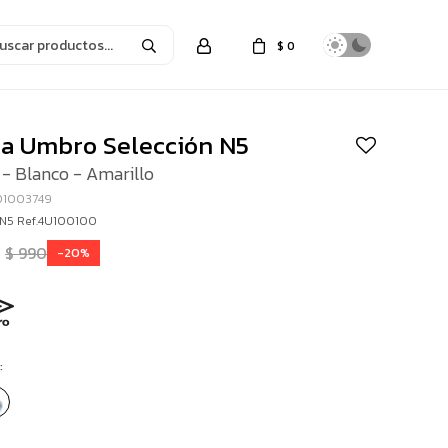
$
0
ta Umbro Selección N5
 - Blanco - Amarillo
01003749
 N5 Ref.4U100100
$
990
20
: