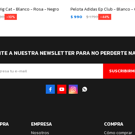
ig Cat - Blanco - Rosa - Negro
Pelota Adidas Ep Club - Blanco -
90
$
990
$
1.790
10
44
ITE A NUESTRA NEWSLETTER PARA NO PERDERTE N
SUSCRIBIRM




MPRA
EMPRESA
COMPRA
Nosotros
Cómo comprar