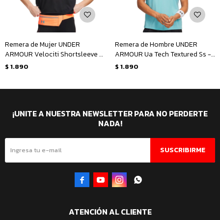
Remera de Mujer UNDER
Remera de Hombre UNDER
ARMOUR Velociti Shortsleeve -
ARMOUR Ua Tech Textured Ss -
Negro
Verde - Violeta
$
1.890
$
1.890
¡UNITE A NUESTRA NEWSLETTER PARA NO PERDERTE
NADA!
SUSCRIBIRME




ATENCIÓN AL CLIENTE