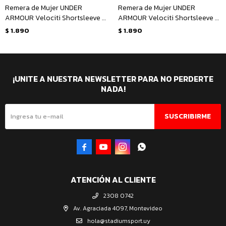
Remera de Mujer UNDER
Remera de Mujer UNDER
ARMOUR Velociti Shortsleeve -
ARMOUR Velociti Shortsleeve -
Verde Menta
Negro
$
1.890
$
1.890
¡UNITE A NUESTRA NEWSLETTER PARA NO PERDERTE
NADA!
SUSCRIBIRME




ATENCIÓN AL CLIENTE
2308 0742
Av. Agraciada 4097, Montevideo
hola@stadiumsport.uy