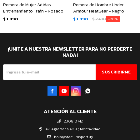
Remera de Mujer Adidas
Remera de Hombre Under
Entrenamiento Train - Rosado
Armour HeatGear - Negro
$
1.890
$
1.990
$
2.490
20
¡UNITE A NUESTRA NEWSLETTER PARA NO PERDERTE
NADA!
SUSCRIBIRME




ATENCIÓN AL CLIENTE
2308 0742
Av. Agraciada 4097, Montevideo
hola@stadiumsport.uy