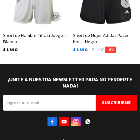
Short de Hombre Tiffosi Juego -
Short de Mujer Adidas Pacer
Blanco
Knit - Negro
$
1.390
$
1.390
$
1.490
6
¡UNITE A NUESTRA NEWSLETTER PARA NO PERDERTE
NADA!
SUSCRIBIRME



