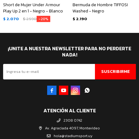
Short de Mujer Under Armour
Bermuda de Hombre TIFFOSI
Play Up 2 en 1 - Negro - Blanco
Washed - Negro
$
2.070
$
2.590
$
2.190
20
¡UNITE A NUESTRA NEWSLETTER PARA NO PERDERTE
NADA!
SUSCRIBIRME




ATENCIÓN AL CLIENTE
2308 0742
Av. Agraciada 4097, Montevideo
hola@stadiumsport.uy