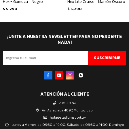
Hex + Gamuza - Negro
Hex Lite Cruise - Marrón Oscuro
$
5.290
$
5.290
¡UNITE A NUESTRA NEWSLETTER PARA NO PERDERTE
NADA!
SUSCRIBIRME




ATENCIÓN AL CLIENTE
2308 0742
Av. Agraciada 4097, Montevideo
hola@stadiumsport.uy
Lunes a Viernes de 09:30 a 19:00. Sábado de 09:30 a 14:00. Domingo