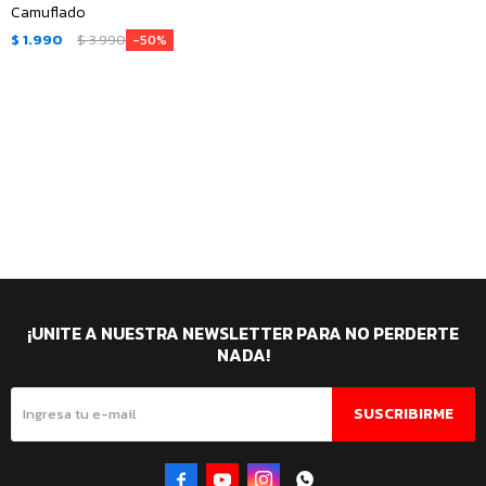
Camuflado
$
1.990
$
3.990
50
¡UNITE A NUESTRA NEWSLETTER PARA NO PERDERTE
NADA!
SUSCRIBIRME



