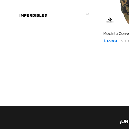
IMPERDIBLES
Mochila Conve
$
1.990
$
3.
¡UN