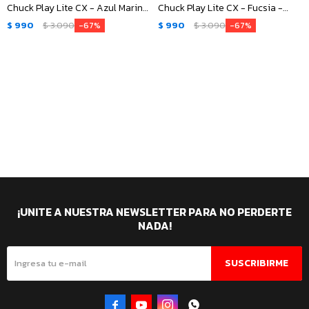
Chuck Play Lite CX - Azul Marino
Chuck Play Lite CX - Fucsia -
- Blanco
Blanco
$
990
$
3.090
$
990
$
3.090
67
67
¡UNITE A NUESTRA NEWSLETTER PARA NO PERDERTE
NADA!
SUSCRIBIRME



