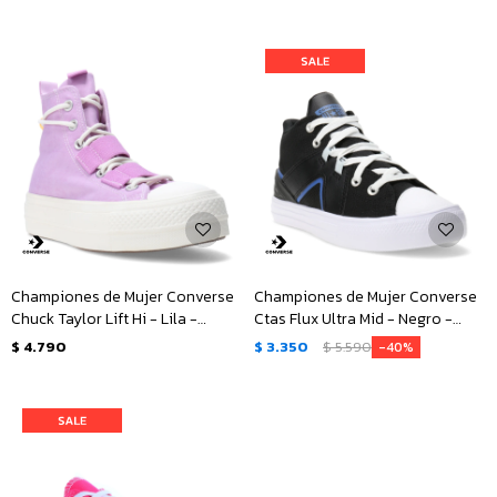
Championes de Mujer Converse
Championes de Mujer Converse
Chuck Taylor Lift Hi - Lila -
Ctas Flux Ultra Mid - Negro -
Blanco
Azul
$
4.790
$
3.350
$
5.590
40