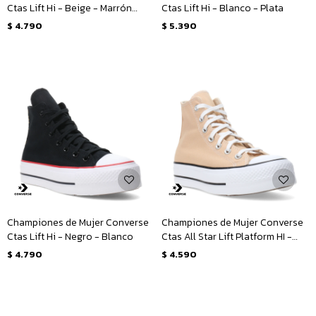
Ctas Lift Hi - Beige - Marrón
Ctas Lift Hi - Blanco - Plata
Tierra
$
4.790
$
5.390
Championes de Mujer Converse
Championes de Mujer Converse
Ctas Lift Hi - Negro - Blanco
Ctas All Star Lift Platform HI -
Beige - Blanco
$
4.790
$
4.590