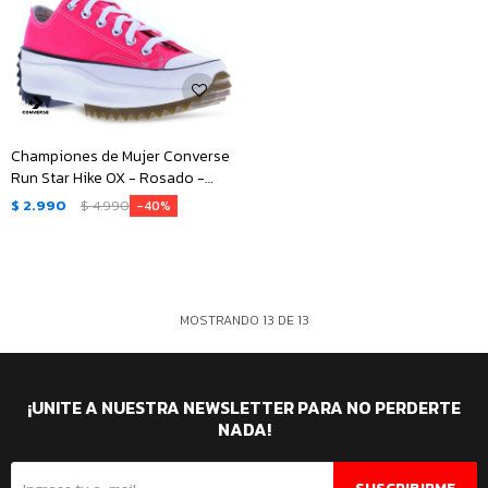
Championes de Mujer Converse
Run Star Hike OX - Rosado -
Negro - Blanco
$
2.990
$
4.990
40
MOSTRANDO
13
DE
13
¡UNITE A NUESTRA NEWSLETTER PARA NO PERDERTE
NADA!