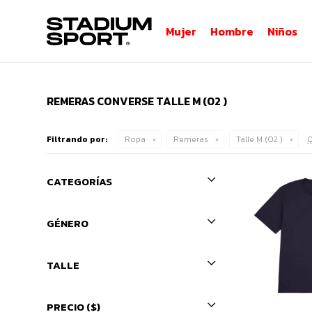
Mujer
Hombre
Niños
REMERAS CONVERSE TALLE M (02 )
Filtrando por:
Ropa
Remeras
Talle M (02 )
Q
CATEGORÍAS
GÉNERO
TALLE
PRECIO
($)