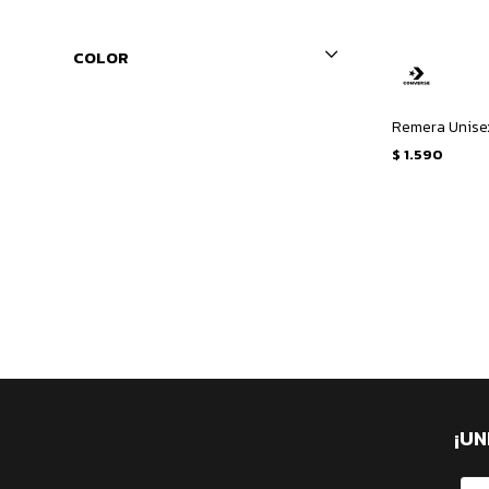
COLOR
$
1.590
¡UN