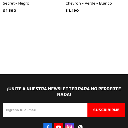
Secret - Negro
Chevron - Verde - Blanco
$
1.590
$
1.490
¡UNITE A NUESTRA NEWSLETTER PARA NO PERDERTE
NADA!
SUSCRIBIRME



