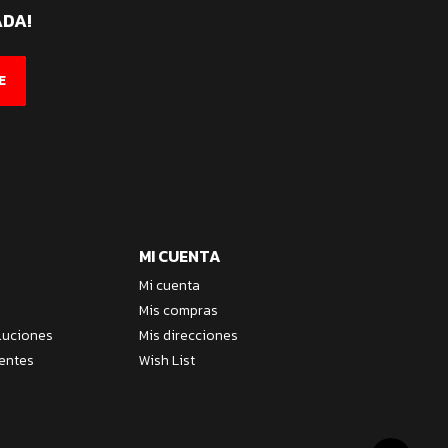
ADA!
E
MI CUENTA
Mi cuenta
Mis compras
luciones
Mis direcciones
entes
Wish List