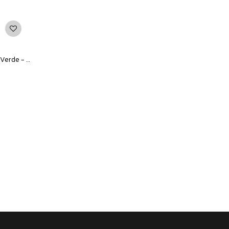
Remera Unisex Converse Chevron - Verde - Blanco