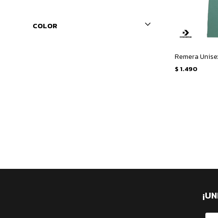
COLOR
$
1.490
¡UN