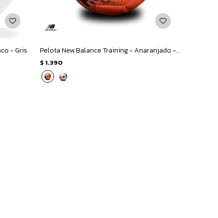
co - Gris
Pelota New Balance Training - Anaranjado - Negro
$
1.390