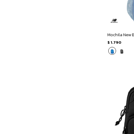
Mochila New 
$
1.790