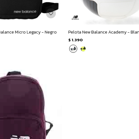
alance Micro Legacy - Negro
Pelota New Balance Academy - Blan
$
1.390