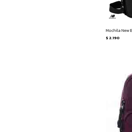
Mochila New B
$
2.190