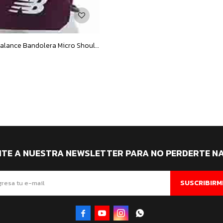
Cartera New Balance Bandolera Micro Shoulder - Bordó - Blanco
ITE A NUESTRA NEWSLETTER PARA NO PERDERTE N
SUSCRIBIRM



