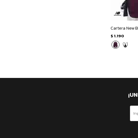
$
1.190
¡UN