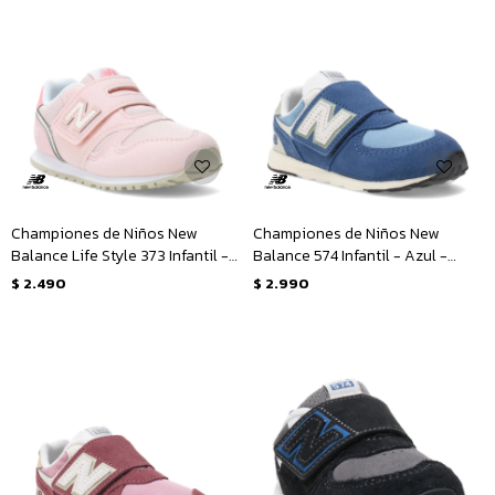
Championes de Niños New
Championes de Niños New
Balance Life Style 373 Infantil -
Balance 574 Infantil - Azul -
Rosado
Celeste
$
2.490
$
2.990