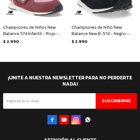
Championes de Niños New
Championes de Niño New
Balance 574 Infantil - Rojo -
Balance New B-574 - Negro -
Rosado
Gris - Azul
$
2.990
$
2.990
¡UNITE A NUESTRA NEWSLETTER PARA NO PERDERTE
NADA!
SUSCRIBIRME



