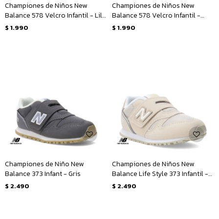
Championes de Niños New
Championes de Niños New
Balance 578 Velcro Infantil - Lila
Balance 578 Velcro Infantil -
- Azul Marino
Negro - Blanco
$
1.990
$
1.990
Championes de Niño New
Championes de Niños New
Balance 373 Infant - Gris
Balance Life Style 373 Infantil -
Beige
$
2.490
$
2.490