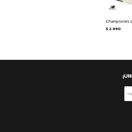
$
2.990
¡UN