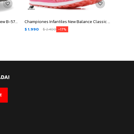
Championes de Niño New Balance New B-574 - Negro - Gris - Azul
Championes Infantiles New Balance Classic Traditionnels Jrs - Rosado Coral
$
1.990
$
2.400
17
ADA!
E