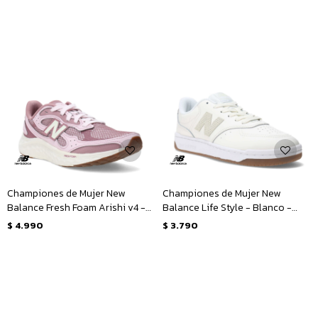
Championes de Mujer New
Championes de Mujer New
Balance Fresh Foam Arishi v4 -
Balance Life Style - Blanco -
Rosado - Blanco
Verde Claro
$
4.990
$
3.790