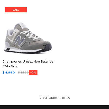
Championes Unisex New Balance
574 - Gris
$
4.990
$
5.390
7
MOSTRANDO
55
DE
55