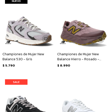
Championes de Mujer New
Championes de Mujer New
Balance 530 - Gris
Balance Hierro - Rosado -
Amarillo Mostaza
$
5.790
$
8.990