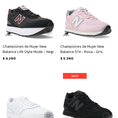
Championes de Mujer New
Championes de Mujer New
Balance Life Style Mode - Negro
Balance 574 - Rosa - Gris
- Bordó
$
4.290
$
5.390