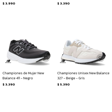
Beige - Verde
$
3.990
$
3.390
Championes de Mujer New
Championes Unisex New Balance
Balance 411 - Negro
327 - Beige - Gris
$
3.390
$
5.390