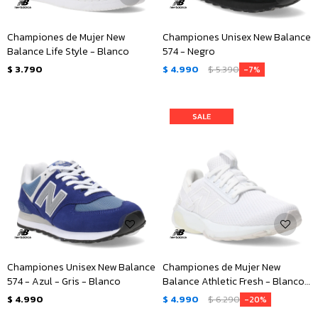
Championes de Mujer New
Championes Unisex New Balance
Balance Life Style - Blanco
574 - Negro
$
3.790
$
4.990
$
5.390
7
Championes Unisex New Balance
Championes de Mujer New
574 - Azul - Gris - Blanco
Balance Athletic Fresh - Blanco
- Plateado
$
4.990
$
4.990
$
6.290
20