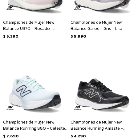
Championes de Mujer New
Championes de Mujer New
Balance U370 - Rosado -
Balance Garoe - Gris - Lila
Blanco
$
5.390
$
5.990
Championes de Mujer New
Championes de Mujer New
Balance Running 880 - Celeste
Balance Running Amaste -
- Azul Marino
Negro - Plata
$
7.690
$
4.290