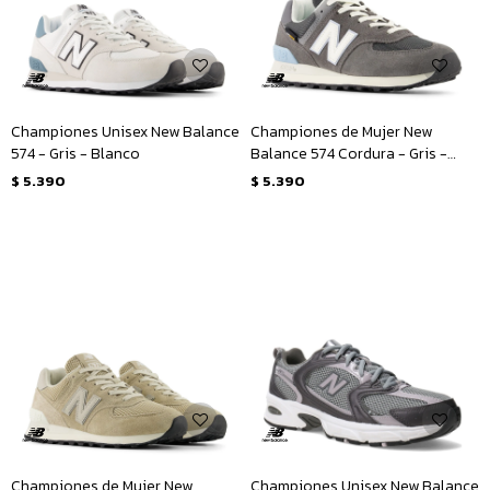
Championes Unisex New Balance
Championes de Mujer New
574 - Gris - Blanco
Balance 574 Cordura - Gris -
Blanco
$
5.390
$
5.390
Championes de Mujer New
Championes Unisex New Balance