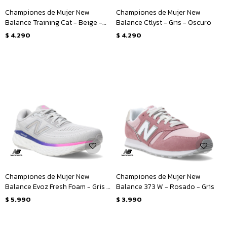
Championes de Mujer New
Championes de Mujer New
Balance Training Cat - Beige -
Balance Ctlyst - Gris - Oscuro
Blanco
$
4.290
$
4.290
Championes de Mujer New
Championes de Mujer New
Balance Evoz Fresh Foam - Gris -
Balance 373 W - Rosado - Gris
Claro
$
5.990
$
3.990