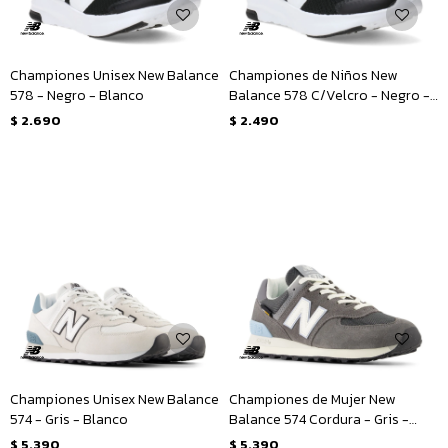
Championes Unisex New Balance
Championes de Niños New
578 - Negro - Blanco
Balance 578 C/Velcro - Negro -
Blanco
$
2.690
$
2.490
Championes Unisex New Balance
Championes de Mujer New
574 - Gris - Blanco
Balance 574 Cordura - Gris -
Blanco
$
5.390
$
5.390