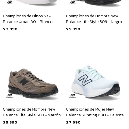
Championes de Niños New
Championes de Hombre New
Balance Urban 80 - Blanco
Balance Life Style 509 - Negro
$
2.990
$
5.390
Championes de Hombre New
Championes de Mujer New
Balance Life Style 509 - Marrón
Balance Running 880 - Celeste
- Negro
- Azul Marino
$
5.390
$
7.690