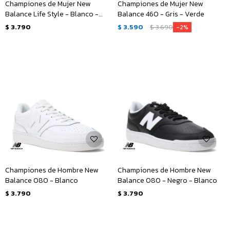
Championes de Mujer New
Championes de Mujer New
Balance Life Style - Blanco -
Balance 460 - Gris - Verde
Verde Claro
$
3.790
$
3.590
$
3.690
2
Championes de Hombre New
Championes de Hombre New
Balance 080 - Blanco
Balance 080 - Negro - Blanco
$
3.790
$
3.790