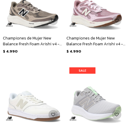
Championes de Mujer New
Championes de Mujer New
Balance Fresh Foam Arishi v4 -
Balance Fresh Foam Arishi v4 -
Marrón - Negro
Rosado - Blanco
$
4.990
$
4.990