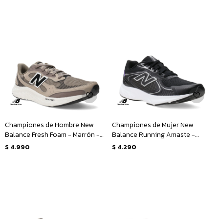
Championes de Hombre New
Championes de Mujer New
Balance Fresh Foam - Marrón -
Balance Running Amaste -
Negro
Negro - Plata
$
4.990
$
4.290