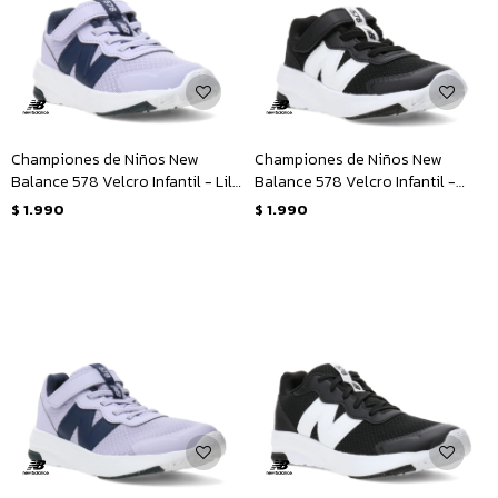
Championes de Niños New
Championes de Niños New
Balance 578 Velcro Infantil - Lila
Balance 578 Velcro Infantil -
- Azul Marino
Negro - Blanco
$
1.990
$
1.990