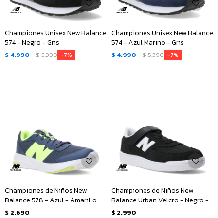
Championes Unisex New Balance
Championes Unisex New Balance
574 - Negro - Gris
574 - Azul Marino - Gris
$
4.990
$
5.390
$
4.990
$
5.390
7
7
Championes de Niños New
Championes de Niños New
Balance 578 - Azul - Amarillo
Balance Urban Velcro - Negro -
Fluo
Blanco
$
2.690
$
2.990