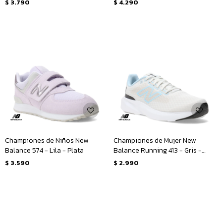
$
3.790
$
4.290
Championes de Niños New
Championes de Mujer New
Balance 574 - Lila - Plata
Balance Running 413 - Gris -
Celeste
$
3.590
$
2.990