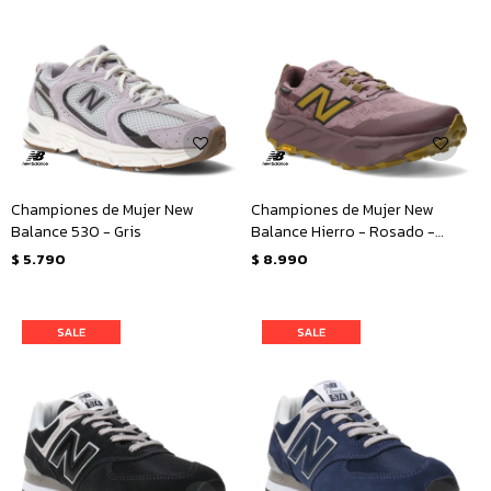
Championes de Mujer New
Championes de Mujer New
Balance 530 - Gris
Balance Hierro - Rosado -
Amarillo Mostaza
$
5.790
$
8.990