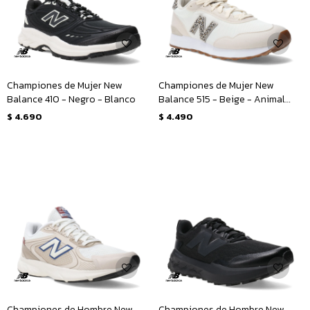
Championes de Mujer New
Championes de Mujer New
Balance 410 - Negro - Blanco
Balance 515 - Beige - Animal
Print
$
4.690
$
4.490
Championes de Hombre New
Championes de Hombre New