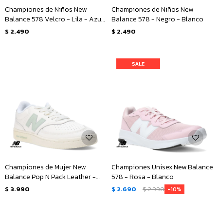
Championes de Niños New
Championes de Niños New
Balance 578 Velcro - Lila - Azul
Balance 578 - Negro - Blanco
Marino
$
2.490
$
2.490
Championes de Mujer New
Championes Unisex New Balance
Balance Pop N Pack Leather -
578 - Rosa - Blanco
Beige - Verde
$
3.990
$
2.690
$
2.990
10