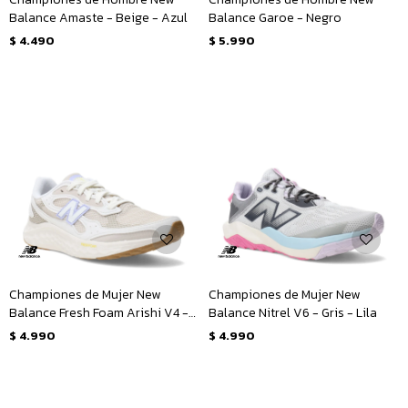
Balance Amaste - Beige - Azul
Balance Garoe - Negro
$
4.490
$
5.990
Championes de Mujer New
Championes de Mujer New
Balance Fresh Foam Arishi V4 -
Balance Nitrel V6 - Gris - Lila
Beige - Lila
$
4.990
$
4.990