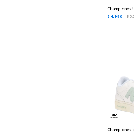
$
4.990
$
5.