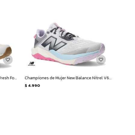
Championes de Mujer New Balance Fresh Foam Arishi V4 - Beige - Lila
Championes de Mujer New Balance Nitrel V6 - Gris - Lila
$
4.990