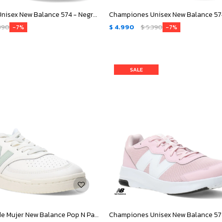
Championes Unisex New Balance 574 - Negro - Gris
390
$
4.990
$
5.390
7
7
Championes de Mujer New Balance Pop N Pack Leather - Beige - Verde