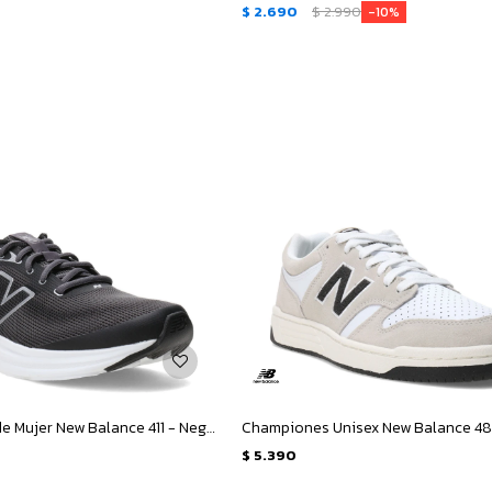
$
2.690
$
2.990
10
Championes de Mujer New Balance 411 - Negro
$
5.390