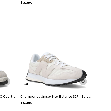
$
3.390
Championes Unisex New Balance 480 Court - Gris - Blanco
Championes Unisex New Balance 327 - Beige - Gris
$
5.390