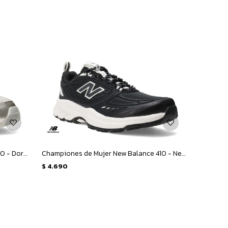
Championes Unisex New Balance 530 - Dorado - Beige
Championes de Mujer New Balance 410 - Negro - Blanco
$
4.690