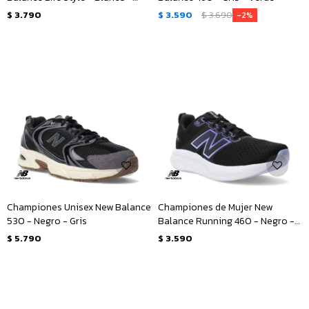
Verde Claro
$
3.790
$
3.590
$
3.690
2
Championes Unisex New Balance
Championes de Mujer New
530 - Negro - Gris
Balance Running 460 - Negro -
Violeta
$
5.790
$
3.590