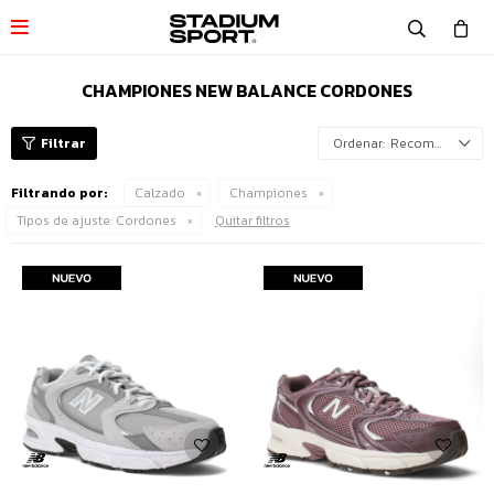

CHAMPIONES NEW BALANCE CORDONES
Recomendados
Filtrando por:
Calzado
Championes
Tipos de ajuste:
Cordones
Quitar filtros