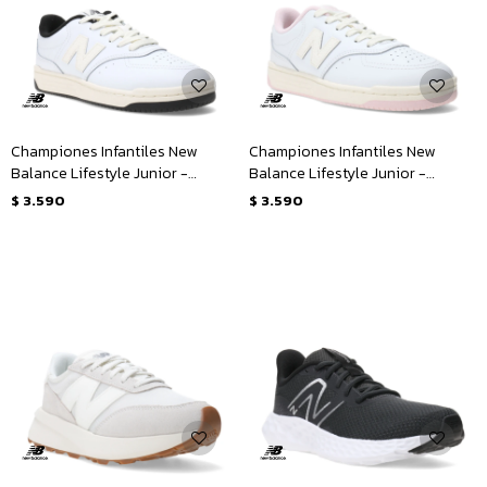
Championes Infantiles New
Championes Infantiles New
Balance Lifestyle Junior -
Balance Lifestyle Junior -
Blanco - Nude - Negro
Blanco - Natural - Rosado
$
3.590
$
3.590