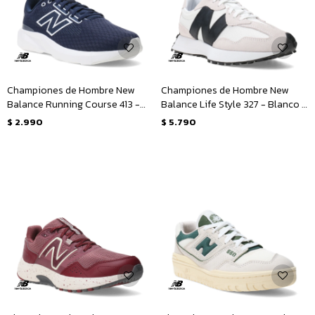
Championes de Hombre New
Championes de Hombre New
Balance Running Course 413 -
Balance Life Style 327 - Blanco -
Azul Marino
Gris - Negro
$
2.990
$
5.790