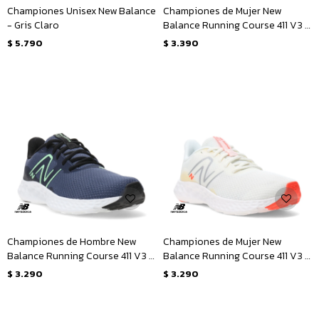
Championes Unisex New Balance
Championes de Mujer New
- Gris Claro
Balance Running Course 411 V3 -
Negro - Plateado
$
5.790
$
3.390
Championes de Hombre New
Championes de Mujer New
Balance Running Course 411 V3 -
Balance Running Course 411 V3 -
Azul - Negro - Amarillo Lima
Natural - Anaranjado - Plateado
$
3.290
$
3.290