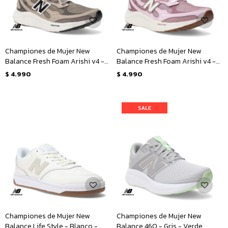
Championes de Mujer New
Championes de Mujer New
Balance Fresh Foam Arishi v4 -
Balance Fresh Foam Arishi v4 -
Marrón - Negro
Rosado - Blanco
$
4.990
$
4.990
Championes de Mujer New
Championes de Mujer New
Balance Life Style - Blanco -
Balance 460 - Gris - Verde