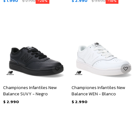
$
1.990
$
2.790
$
2.990
$
3.690
28
18
Championes Infantiles New
Championes Infantiles New
Balance SUVY - Negro
Balance WEN - Blanco
$
2.990
$
2.990