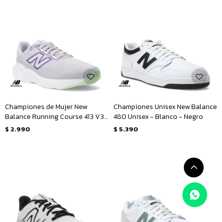
Championes de Mujer New
Championes Unisex New Balance
Balance Running Course 413 V3
480 Unisex - Blanco - Negro
- Gris - Blanco - Violeta
$
2.990
$
5.390