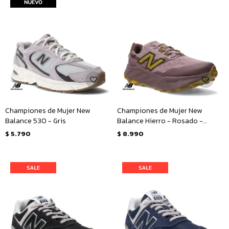
Championes de Mujer New
Championes de Mujer New
Balance 530 - Gris
Balance Hierro - Rosado -
Amarillo Mostaza
$
5.790
$
8.990