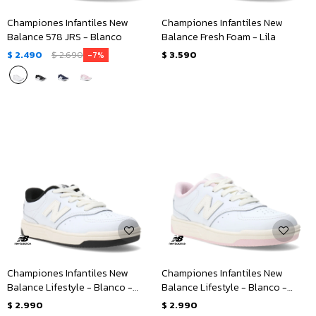
Championes Infantiles New
Championes Infantiles New
Balance 578 JRS - Blanco
Balance Fresh Foam - Lila
$
2.490
$
2.690
$
3.590
7
Championes Infantiles New
Championes Infantiles New
Balance Lifestyle - Blanco -
Balance Lifestyle - Blanco -
Nude - Negro
Natural - Rosado
$
2.990
$
2.990