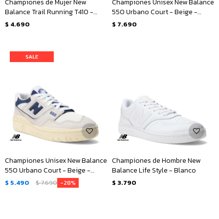
Championes de Mujer New
Championes Unisex New Balance
Balance Trail Running T410 -
550 Urbano Court - Beige -
Bordó
Verde
$
4.690
$
7.690
Championes Unisex New Balance
Championes de Hombre New
550 Urbano Court - Beige -
Balance Life Style - Blanco
Marino
$
5.490
$
7.690
$
3.790
28