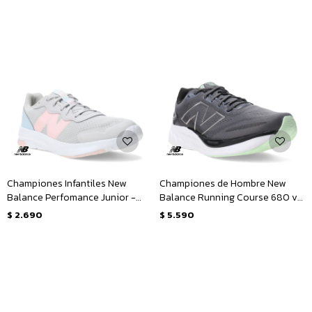
Championes Infantiles New
Championes de Hombre New
Balance Perfomance Junior -
Balance Running Course 680 v8
Gris - Rosado - Celeste
- Gris Topo - Negro
$
2.690
$
5.590