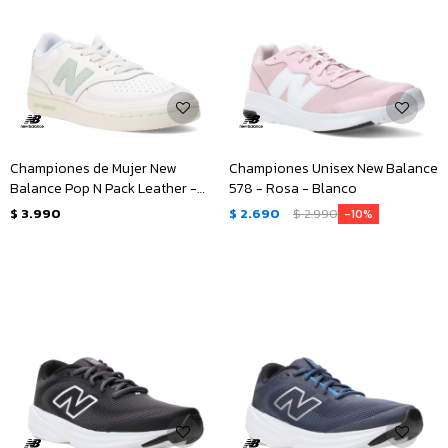
Championes de Mujer New
Championes Unisex New Balance
Balance Pop N Pack Leather -
578 - Rosa - Blanco
Beige - Verde
$
3.990
$
2.690
$
2.990
10