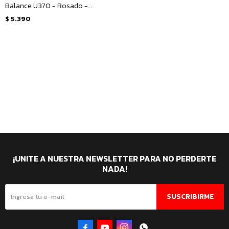
Balance U370 - Rosado -
Blanco
$
5.390
¡UNITE A NUESTRA NEWSLETTER PARA NO PERDERTE
NADA!
SUSCRIBIRME



