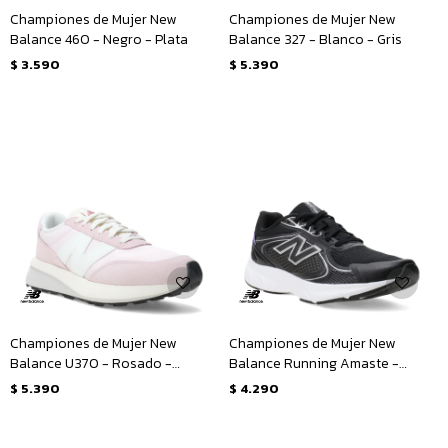
Championes de Mujer New
Championes de Mujer New
Balance 460 - Negro - Plata
Balance 327 - Blanco - Gris
$
3.590
$
5.390
Championes de Mujer New
Championes de Mujer New
Balance U370 - Rosado -
Balance Running Amaste -
Blanco
Negro - Plata
$
5.390
$
4.290