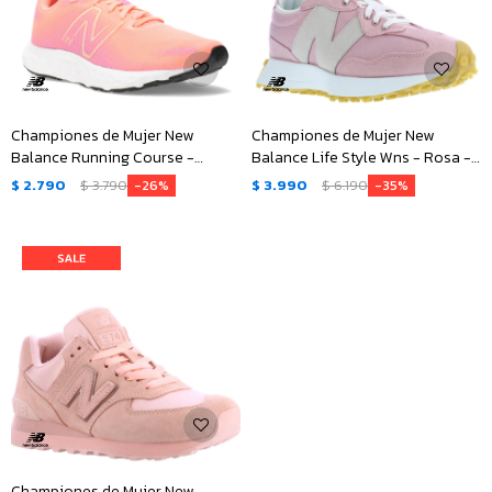
Championes de Mujer New
Championes de Mujer New
Balance Running Course -
Balance Life Style Wns - Rosa -
Rosado Coral - Lila
Beige
$
2.790
$
3.790
$
3.990
$
6.190
26
35
Championes de Mujer New