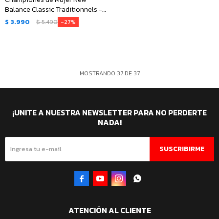
Balance Classic Traditionnels -
Rosa
$
3.990
$
5.490
27
MOSTRANDO
37
DE
37
¡UNITE A NUESTRA NEWSLETTER PARA NO PERDERTE
NADA!
SUSCRIBIRME




ATENCIÓN AL CLIENTE