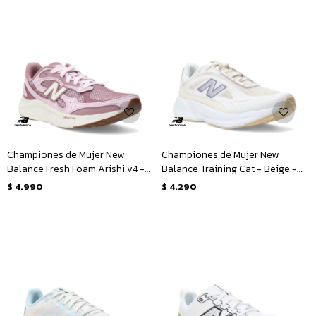
Championes de Mujer New
Championes de Mujer New
Balance Fresh Foam Arishi v4 -
Balance Training Cat - Beige -
Rosado - Blanco
Blanco
$
4.990
$
4.290