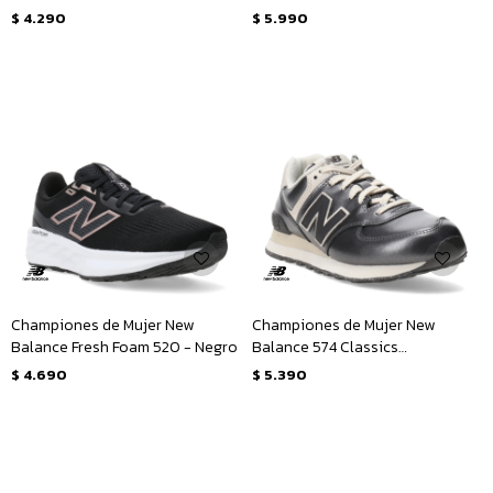
Claro
$
4.290
$
5.990
Championes de Mujer New
Championes de Mujer New
Balance Fresh Foam 520 - Negro
Balance 574 Classics
Traditionnels - Gris - Natural
$
4.690
$
5.390