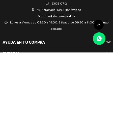
2308 0742
Av. Agraciada 4097, Montevideo
hola@stadiumsport.uy
Lunes a Viernes de 09:30 a 19:00. Sábado de 09:30 a 14:00. Domingo
cerrado.
AYUDA EN TU COMPRA
EMPRESA
© Copyright 2026 / Stadium Sport