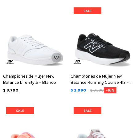
Championes de Mujer New
Championes de Mujer New
Balance Life Style - Blanco
Balance Running Course 413 -
Negro - Blanco
$
3.790
$
2.990
$
3.590
16