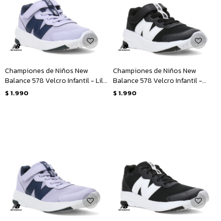
Championes de Niños New
Championes de Niños New
Balance 578 Velcro Infantil - Lila
Balance 578 Velcro Infantil -
- Azul Marino
Negro - Blanco
$
1.990
$
1.990