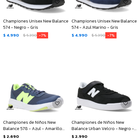
Championes Unisex New Balance
Championes Unisex New Balance
574 - Negro - Gris
574 - Azul Marino - Gris
$
4.990
$
5.390
$
4.990
$
5.390
7
7
Championes de Niños New
Championes de Niños New
Balance 578 - Azul - Amarillo
Balance Urban Velcro - Negro -
Fluo
Blanco
$
2.690
$
2.990