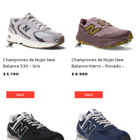
Championes de Mujer New
Championes de Mujer New
Balance 530 - Gris
Balance Hierro - Rosado -
Amarillo Mostaza
$
5.790
$
8.990