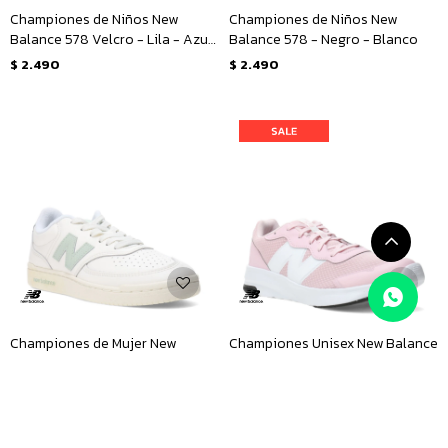
Championes de Niños New
Championes de Niños New
Balance 578 Velcro - Lila - Azul
Balance 578 - Negro - Blanco
Marino
$
2.490
$
2.490
Championes de Mujer New
Championes Unisex New Balance
Balance Pop N Pack Leather -
578 - Rosa - Blanco
Beige - Verde
$
3.990
$
2.690
$
2.990
10