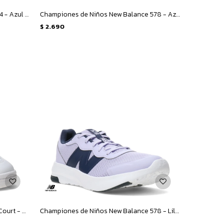
Championes Unisex New Balance 574 - Azul Marino - Gris
Championes de Niños New Balance 578 - Azul - Amarillo Fluo
$
2.690
Championes de Mujer New Balance Court - Blanco - Plata
Championes de Niños New Balance 578 - Lila - Azul Marino