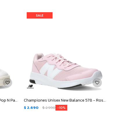
Championes de Mujer New Balance Pop N Pack Leather - Beige - Verde
Championes Unisex New Balance 578 - Rosa - Blanco
$
2.690
$
2.990
10