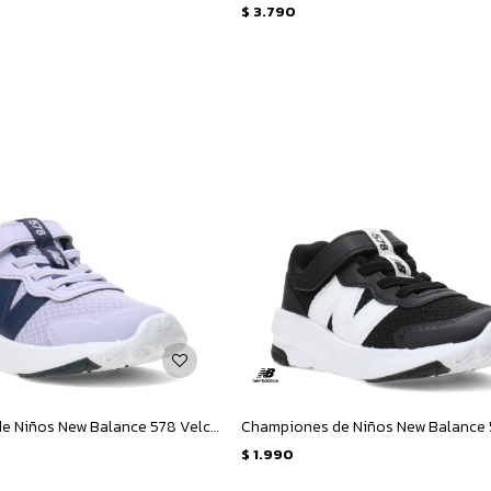
$
3.790
Championes de Niños New Balance 578 Velcro Infantil - Lila - Azul Marino
$
1.990