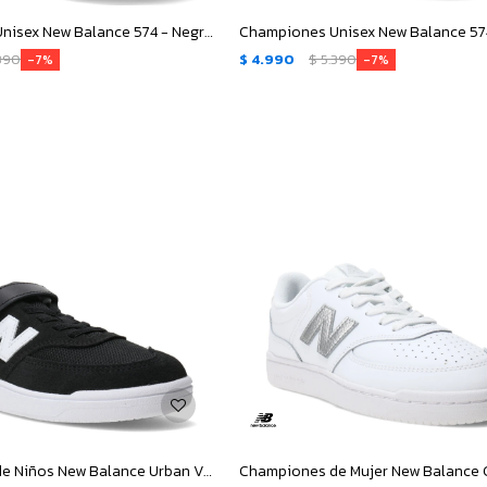
Championes Unisex New Balance 574 - Negro - Gris
390
$
4.990
$
5.390
7
7
Championes de Niños New Balance Urban Velcro - Negro - Blanco