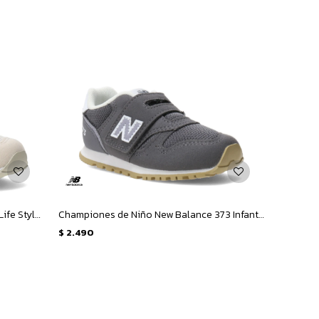
Championes de Niños New Balance Life Style 373 - Beige
Championes de Niño New Balance 373 Infant - Gris
$
2.490