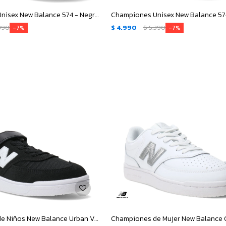
Championes Unisex New Balance 574 - Negro - Gris
390
$
4.990
$
5.390
7
7
Championes de Niños New Balance Urban Velcro - Negro - Blanco