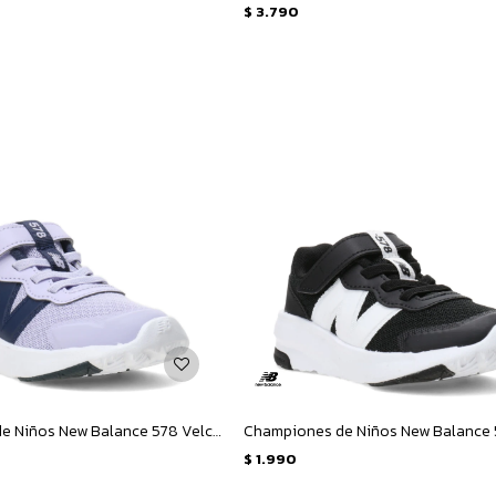
$
3.790
Championes de Niños New Balance 578 Velcro Infantil - Lila - Azul Marino
$
1.990