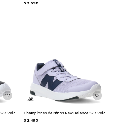
$
2.690
Championes de Niños New Balance 578 Velcro Infantil - Negro - Blanco
Championes de Niños New Balance 578 Velcro - Lila - Azul Marino
$
2.490