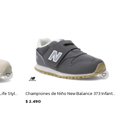
Championes de Niños New Balance Life Style 373 - Beige
Championes de Niño New Balance 373 Infant - Gris
$
2.490