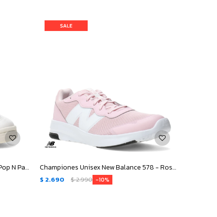
Championes de Mujer New Balance Pop N Pack Leather - Beige - Verde
Championes Unisex New Balance 578 - Rosa - Blanco
$
2.690
$
2.990
10