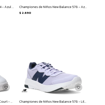
Championes Unisex New Balance 574 - Azul Marino - Gris
Championes de Niños New Balance 578 - Azul - Amarillo Fluo
$
2.690
Championes de Mujer New Balance Court - Blanco - Plata
Championes de Niños New Balance 578 - Lila - Azul Marino