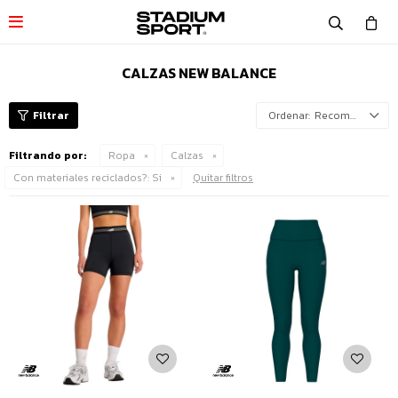

CALZAS NEW BALANCE
Recomendados
Filtrando por:
Ropa
Calzas
Con materiales reciclados?:
Si
Quitar filtros