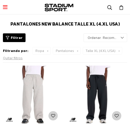

PANTALONES NEW BALANCE TALLE XL (4.XL USA)
Recomendados
Filtrando por:
Ropa
Pantalones
Talle XL (4.XL USA)
Quitar filtros