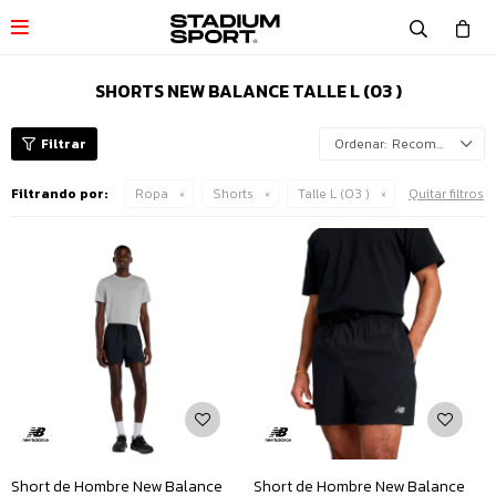

SHORTS NEW BALANCE TALLE L (03 )
Recomendados
Filtrando por:
Ropa
Shorts
Talle L (03 )
Quitar filtros
Short de Hombre New Balance
Short de Hombre New Balance