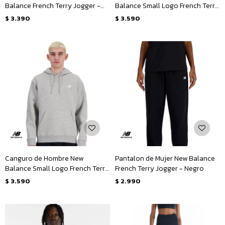
Balance French Terry Jogger -
Balance Small Logo French Terry
Negro
Hoodie - Negro
$
3.390
$
3.590
Canguro de Hombre New
Pantalon de Mujer New Balance
Balance Small Logo French Terry
French Terry Jogger - Negro
Hoodie - Gris
$
3.590
$
2.990