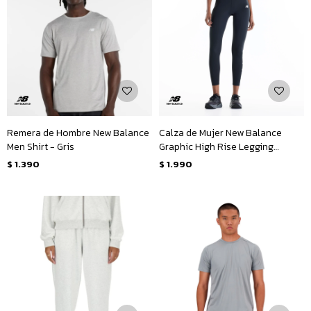
Remera de Hombre New Balance
Calza de Mujer New Balance
Men Shirt - Gris
Graphic High Rise Legging
25&quot; - Negro
$
1.390
$
1.990