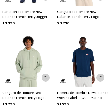
Pantalon de Hombre New
Canguro de Hombre New
Balance French Terry Jogger -
Balance French Terry Logo
Azul - Marino
Hoodie - Beige
$
3.390
$
3.790
Canguro de Hombre New
Remera de Hombre New Balance
Balance French Terry Logo
Woven Label - Azul - Marino
Hoodie - Verde Claro
$
3.790
$
1.590