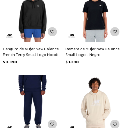
Canguro de Mujer New Balance
Remera de Mujer New Balance
French Terry Small Logo Hoodie
Small Logo - Negro
- Negro
$
3.390
$
1.390