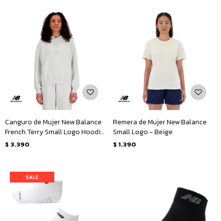
Canguro de Mujer New Balance
Remera de Mujer New Balance
French Terry Small Logo Hoodie
Small Logo - Beige
- Gris
$
3.390
$
1.390