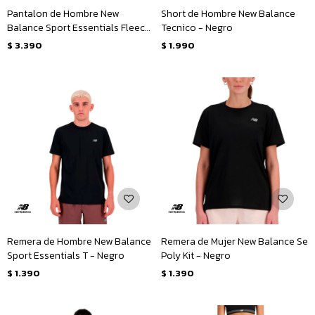
Pantalon de Hombre New
Short de Hombre New Balance
Balance Sport Essentials Fleece
Tecnico - Negro
- Negro
$
3.390
$
1.990
Remera de Hombre New Balance
Remera de Mujer New Balance Se
Sport Essentials T - Negro
Poly Kit - Negro
$
1.390
$
1.390