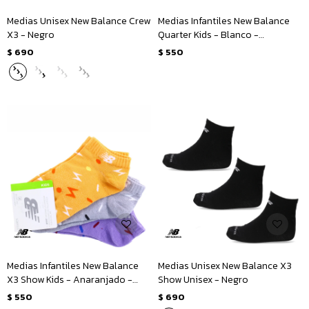
Medias Unisex New Balance Crew
Medias Infantiles New Balance
X3 - Negro
Quarter Kids - Blanco -
Multicolor
$
690
$
550
Medias Infantiles New Balance
Medias Unisex New Balance X3
X3 Show Kids - Anaranjado -
Show Unisex - Negro
Gris - Violeta
$
550
$
690