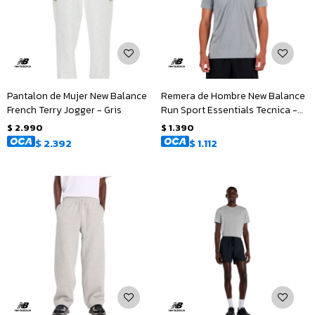
Pantalon de Mujer New Balance
Remera de Hombre New Balance
French Terry Jogger - Gris
Run Sport Essentials Tecnica -
Gris
$
2.990
$
1.390
$
2.392
$
1.112