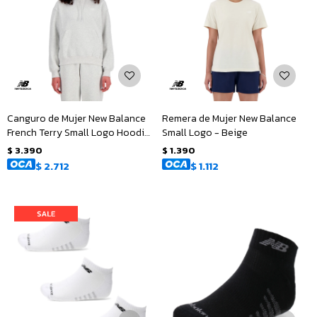
Canguro de Mujer New Balance
Remera de Mujer New Balance
French Terry Small Logo Hoodie
Small Logo - Beige
- Gris
$
3.390
$
1.390
$
2.712
$
1.112