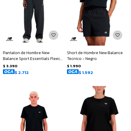
Pantalon de Hombre New
Short de Hombre New Balance
Balance Sport Essentials Fleece
Tecnico - Negro
- Negro
$
3.390
$
1.990
$
2.712
$
1.592