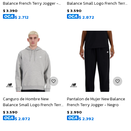
Balance French Terry Jogger -
Balance Small Logo French Terry
Negro
Hoodie - Negro
$
3.390
$
3.590
$
2.712
$
2.872
Canguro de Hombre New
Pantalon de Mujer New Balance
Balance Small Logo French Terry
French Terry Jogger - Negro
Hoodie - Gris
$
3.590
$
2.990
$
2.872
$
2.392