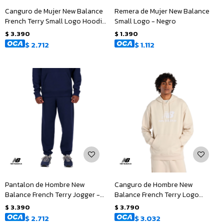
Canguro de Mujer New Balance
Remera de Mujer New Balance
French Terry Small Logo Hoodie
Small Logo - Negro
- Negro
$
3.390
$
1.390
$
2.712
$
1.112
Pantalon de Hombre New
Canguro de Hombre New
Balance French Terry Jogger -
Balance French Terry Logo
Azul - Marino
Hoodie - Beige
$
3.390
$
3.790
$
2.712
$
3.032