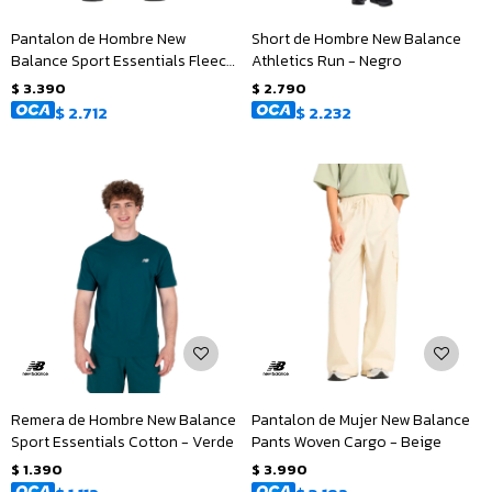
Pantalon de Hombre New
Short de Hombre New Balance
Balance Sport Essentials Fleece
Athletics Run - Negro
- Gris
$
3.390
$
2.790
$
2.712
$
2.232
Remera de Hombre New Balance
Pantalon de Mujer New Balance
Sport Essentials Cotton - Verde
Pants Woven Cargo - Beige
$
1.390
$
3.990