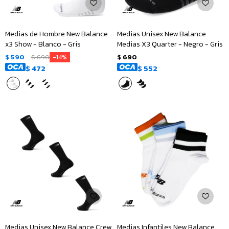
Medias de Hombre New Balance
Medias Unisex New Balance
x3 Show - Blanco - Gris
Medias X3 Quarter - Negro - Gris
$
590
$
690
$
690
14
$
472
$
552
Medias Unisex New Balance Crew
Medias Infantiles New Balance