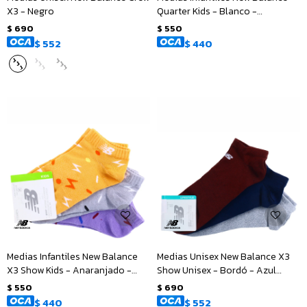
X3 - Negro
Quarter Kids - Blanco -
Multicolor
$
690
$
550
$
552
$
440
Medias Infantiles New Balance
Medias Unisex New Balance X3
X3 Show Kids - Anaranjado -
Show Unisex - Bordó - Azul
Gris - Violeta
Marino - Gris
$
550
$
690
$
440
$
552