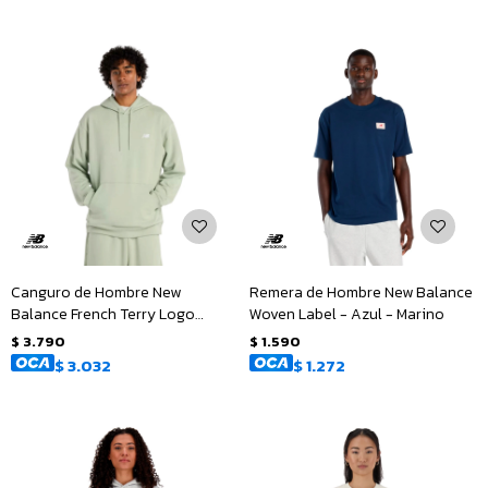
Canguro de Hombre New
Remera de Hombre New Balance
Balance French Terry Logo
Woven Label - Azul - Marino
Hoodie - Verde Claro
$
3.790
$
1.590
$
3.032
$
1.272