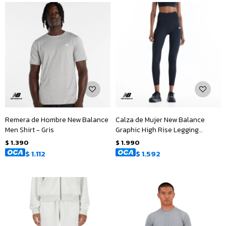
Remera de Hombre New Balance
Calza de Mujer New Balance
Men Shirt - Gris
Graphic High Rise Legging
25&quot; - Negro
$
1.390
$
1.990
$
1.112
$
1.592