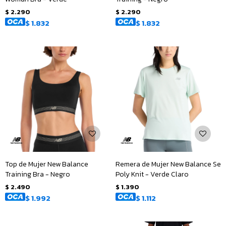
$
2.290
$
2.290
$
1.832
$
1.832
Top de Mujer New Balance
Remera de Mujer New Balance Se
Training Bra - Negro
Poly Knit - Verde Claro
$
2.490
$
1.390
$
1.992
$
1.112