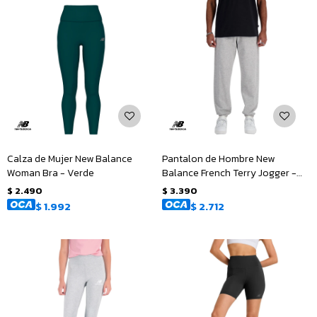
Calza de Mujer New Balance
Pantalon de Hombre New
Woman Bra - Verde
Balance French Terry Jogger -
Gris
$
2.490
$
3.390
$
1.992
$
2.712