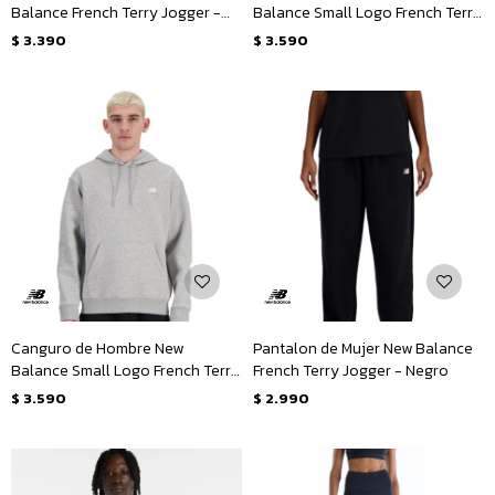
Balance French Terry Jogger -
Balance Small Logo French Terry
Negro
Hoodie - Negro
$
3.390
$
3.590
Canguro de Hombre New
Pantalon de Mujer New Balance
Balance Small Logo French Terry
French Terry Jogger - Negro
Hoodie - Gris
$
3.590
$
2.990