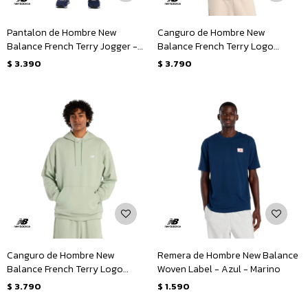
Pantalon de Hombre New
Canguro de Hombre New
Balance French Terry Jogger -
Balance French Terry Logo
Azul - Marino
Hoodie - Beige
$
3.390
$
3.790
Canguro de Hombre New
Remera de Hombre New Balance
Balance French Terry Logo
Woven Label - Azul - Marino
Hoodie - Verde Claro
$
3.790
$
1.590