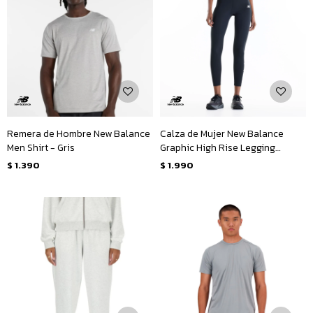
Remera de Hombre New Balance
Calza de Mujer New Balance
Men Shirt - Gris
Graphic High Rise Legging
25&quot; - Negro
$
1.390
$
1.990