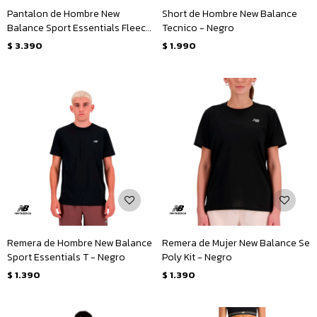
Pantalon de Hombre New
Short de Hombre New Balance
Balance Sport Essentials Fleece
Tecnico - Negro
- Negro
$
3.390
$
1.990
Remera de Hombre New Balance
Remera de Mujer New Balance Se
Sport Essentials T - Negro
Poly Kit - Negro
$
1.390
$
1.390