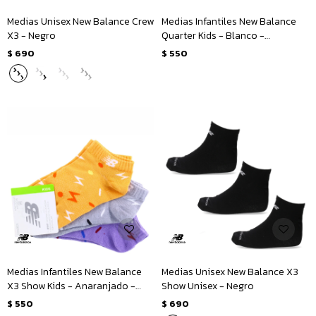
Medias Unisex New Balance Crew
Medias Infantiles New Balance
X3 - Negro
Quarter Kids - Blanco -
Multicolor
$
690
$
550
Medias Infantiles New Balance
Medias Unisex New Balance X3
X3 Show Kids - Anaranjado -
Show Unisex - Negro
Gris - Violeta
$
550
$
690