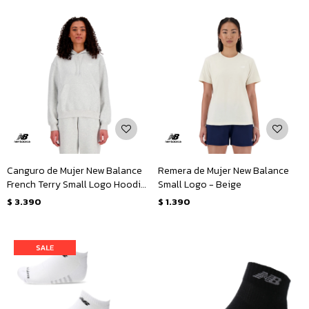
Canguro de Mujer New Balance
Remera de Mujer New Balance
French Terry Small Logo Hoodie
Small Logo - Beige
- Gris
$
3.390
$
1.390