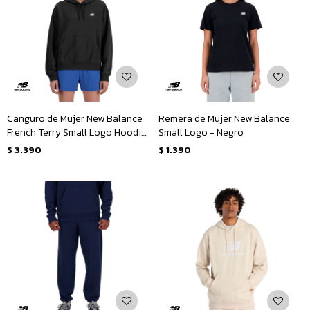
Canguro de Mujer New Balance
Remera de Mujer New Balance
French Terry Small Logo Hoodie
Small Logo - Negro
- Negro
$
3.390
$
1.390