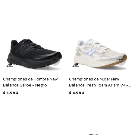
Championes de Hombre New
Championes de Mujer New
Balance Garoe - Negro
Balance Fresh Foam Arishi V4 -
Beige - Lila
$
5.990
$
4.990