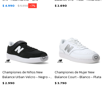
Fluo
$
4.990
$
5.390
$
2.690
7
Championes de Niños New
Championes de Mujer New
Balance Urban Velcro - Negro -
Balance Court - Blanco - Plata
Blanco
$
2.990
$
3.790