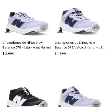
Championes de Niños New
Championes de Niños New
Balance 578 - Lila - Azul Marino
Balance 578 Velcro Infantil - Lila
- Azul Marino
$
2.690
$
1.990