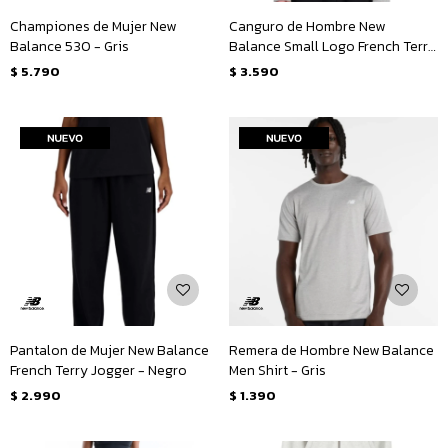
Championes de Mujer New
Canguro de Hombre New
Balance 530 - Gris
Balance Small Logo French Terry
Hoodie - Gris
$
5.790
$
3.590
Pantalon de Mujer New Balance
Remera de Hombre New Balance
French Terry Jogger - Negro
Men Shirt - Gris
$
2.990
$
1.390