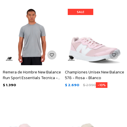
Remera de Hombre New Balance
Championes Unisex New Balance
Run Sport Essentials Tecnica -
578 - Rosa - Blanco
Gris
$
1.390
$
2.690
$
2.990
10