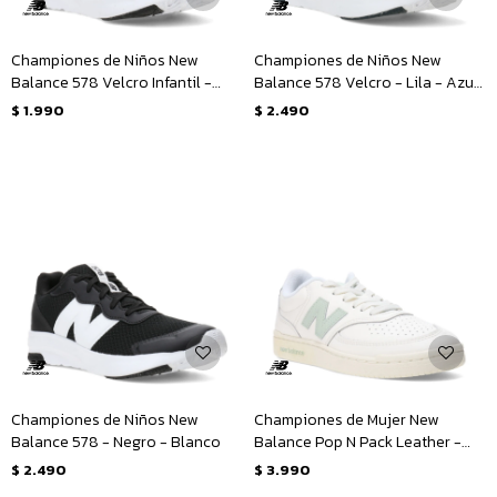
Championes de Niños New
Championes de Niños New
Balance 578 Velcro Infantil -
Balance 578 Velcro - Lila - Azul
Negro - Blanco
Marino
$
1.990
$
2.490
Championes de Niños New
Championes de Mujer New
Balance 578 - Negro - Blanco
Balance Pop N Pack Leather -
Beige - Verde
$
2.490
$
3.990