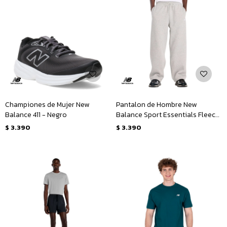
Championes de Mujer New
Pantalon de Hombre New
Balance 411 - Negro
Balance Sport Essentials Fleece
- Gris
$
3.390
$
3.390