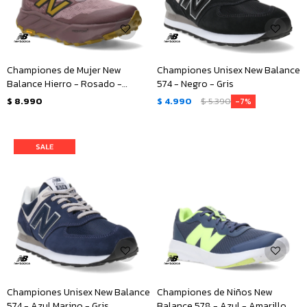
Championes de Mujer New
Championes Unisex New Balance
Balance Hierro - Rosado -
574 - Negro - Gris
Amarillo Mostaza
$
8.990
$
4.990
$
5.390
7
Championes Unisex New Balance
Championes de Niños New
574 - Azul Marino - Gris
Balance 578 - Azul - Amarillo