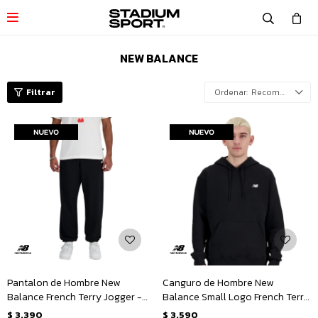

NEW BALANCE
Recomendados
Pantalon de Hombre New
Canguro de Hombre New
Balance French Terry Jogger -
Balance Small Logo French Terry
Negro
Hoodie - Negro
$
3.390
$
3.590