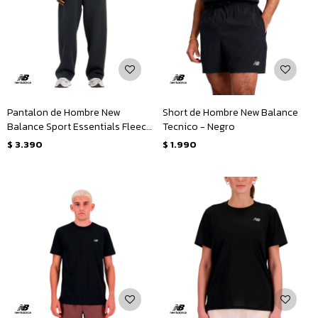
Pantalon de Hombre New
Short de Hombre New Balance
Balance Sport Essentials Fleece
Tecnico - Negro
- Negro
$
3.390
$
1.990