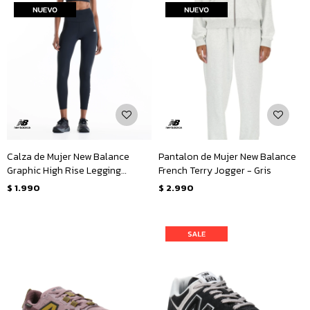
Calza de Mujer New Balance
Pantalon de Mujer New Balance
Graphic High Rise Legging
French Terry Jogger - Gris
25&quot; - Negro
$
1.990
$
2.990