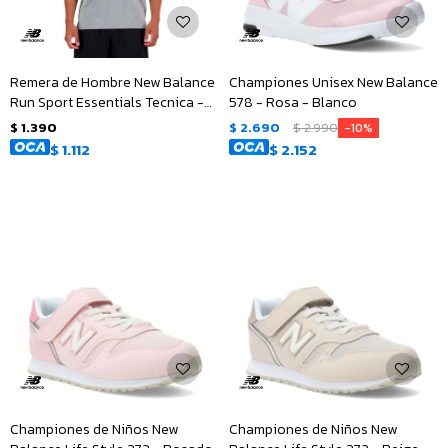
Remera de Hombre New Balance
Championes Unisex New Balance
Run Sport Essentials Tecnica -
578 - Rosa - Blanco
Gris
$
1.390
$
2.690
$
2.990
10
$
1.112
$
2.152
Championes de Niños New
Championes de Niños New