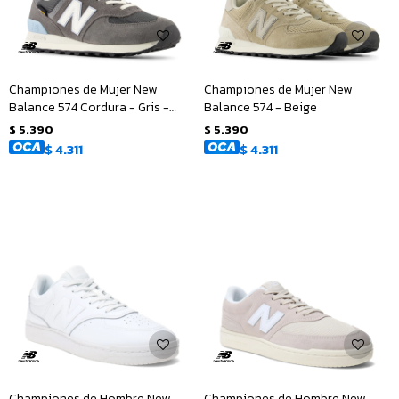
Championes de Mujer New
Championes de Mujer New
Balance 574 Cordura - Gris -
Balance 574 - Beige
Blanco
$
5.390
$
5.390
$
4.311
$
4.311
Championes de Hombre New
Championes de Hombre New