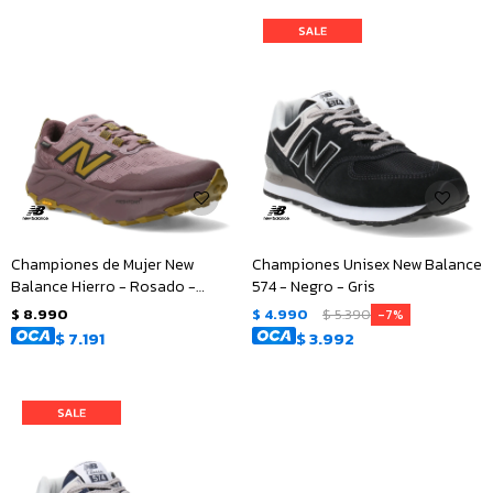
Championes de Mujer New
Championes Unisex New Balance
Balance Hierro - Rosado -
574 - Negro - Gris
Amarillo Mostaza
$
8.990
$
4.990
$
5.390
7
$
7.191
$
3.992