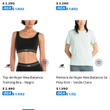
$
2.290
$
2.290
$
1.832
$
1.832
Top de Mujer New Balance
Remera de Mujer New Balance Se
Training Bra - Negro
Poly Knit - Verde Claro
$
2.490
$
1.390
$
1.992
$
1.112