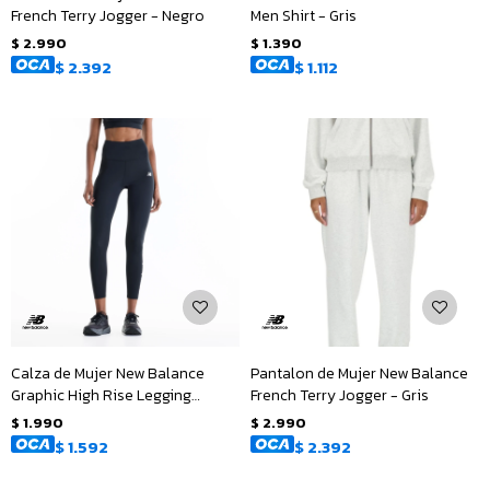
French Terry Jogger - Negro
Men Shirt - Gris
$
2.990
$
1.390
$
2.392
$
1.112
Calza de Mujer New Balance
Pantalon de Mujer New Balance
Graphic High Rise Legging
French Terry Jogger - Gris
25&quot; - Negro
$
1.990
$
2.990
$
1.592
$
2.392