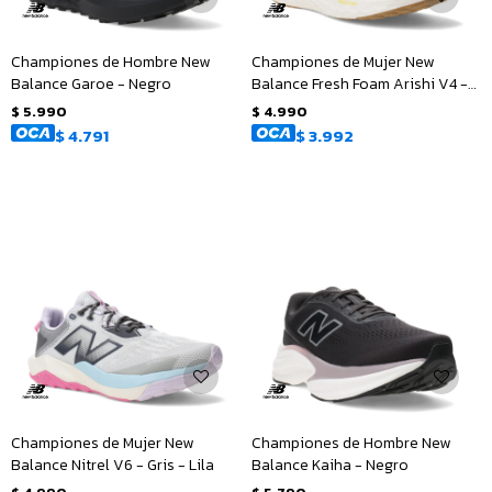
Championes de Hombre New
Championes de Mujer New
Balance Garoe - Negro
Balance Fresh Foam Arishi V4 -
Beige - Lila
$
5.990
$
4.990
$
4.791
$
3.992
Championes de Mujer New
Championes de Hombre New
Balance Nitrel V6 - Gris - Lila
Balance Kaiha - Negro