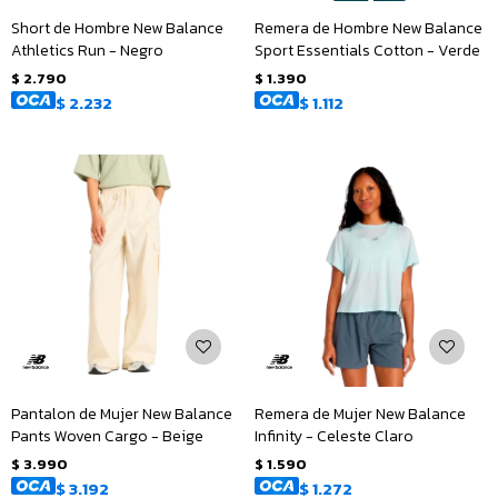
Short de Hombre New Balance
Remera de Hombre New Balance
Athletics Run - Negro
Sport Essentials Cotton - Verde
$
2.790
$
1.390
$
2.232
$
1.112
Pantalon de Mujer New Balance
Remera de Mujer New Balance
Pants Woven Cargo - Beige
Infinity - Celeste Claro
$
3.990
$
1.590
$
3.192
$
1.272