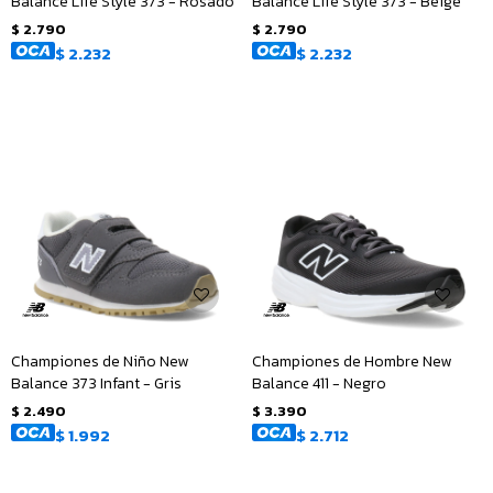
Balance Life Style 373 - Rosado
Balance Life Style 373 - Beige
$
2.790
$
2.790
$
2.232
$
2.232
Championes de Niño New
Championes de Hombre New
Balance 373 Infant - Gris
Balance 411 - Negro
$
2.490
$
3.390
$
1.992
$
2.712