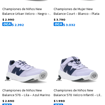
Championes de Niños New
Championes de Mujer New
Balance Urban Velcro - Negro -
Balance Court - Blanco - Plata
Blanco
$
2.990
$
3.790
$
2.392
$
3.032
Championes de Niños New
Championes de Niños New
Balance 578 - Lila - Azul Marino
Balance 578 Velcro Infantil - Lila
- Azul Marino
$
2.690
$
1.990