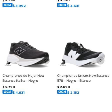
$
4.990
$
5.790
$
3.992
$
4.631
Championes de Mujer New
Championes Unisex New Balance
Balance Kaiha - Negro
578 - Negro - Blanco
$
5.790
$
2.690
$
4.631
$
2.152