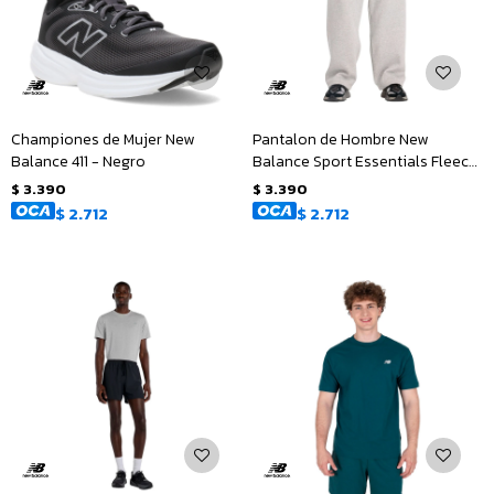
Championes de Mujer New
Pantalon de Hombre New
Balance 411 - Negro
Balance Sport Essentials Fleece
- Gris
$
3.390
$
3.390
$
2.712
$
2.712