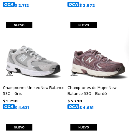
$
2.712
$
2.872
Championes Unisex New Balance
Championes de Mujer New
530 - Gris
Balance 530 - Bordó
$
5.790
$
5.790
$
4.631
$
4.631