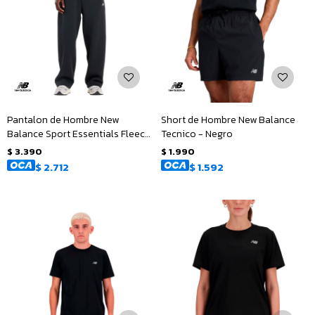
Pantalon de Hombre New
Short de Hombre New Balance
Balance Sport Essentials Fleece
Tecnico - Negro
- Negro
$
3.390
$
1.990
$
2.712
$
1.592