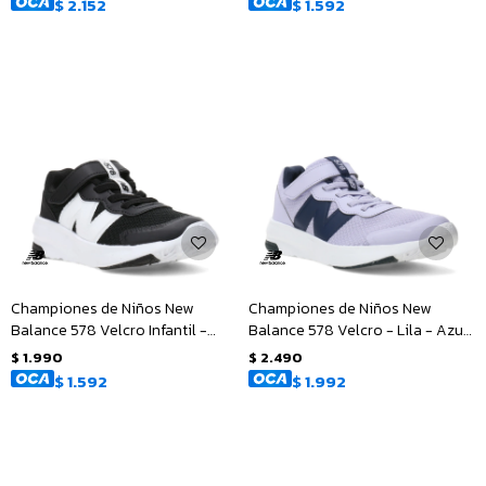
$
2.152
$
1.592
Championes de Niños New
Championes de Niños New
Balance 578 Velcro Infantil -
Balance 578 Velcro - Lila - Azul
Negro - Blanco
Marino
$
1.990
$
2.490
$
1.592
$
1.992