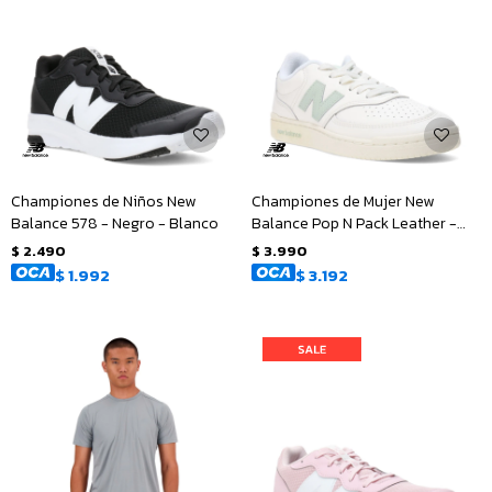
Championes de Niños New
Championes de Mujer New
Balance 578 - Negro - Blanco
Balance Pop N Pack Leather -
Beige - Verde
$
2.490
$
3.990
$
1.992
$
3.192