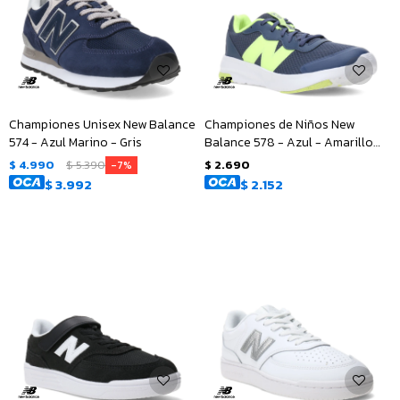
Championes Unisex New Balance
Championes de Niños New
574 - Azul Marino - Gris
Balance 578 - Azul - Amarillo
Fluo
$
4.990
$
5.390
$
2.690
7
$
3.992
$
2.152