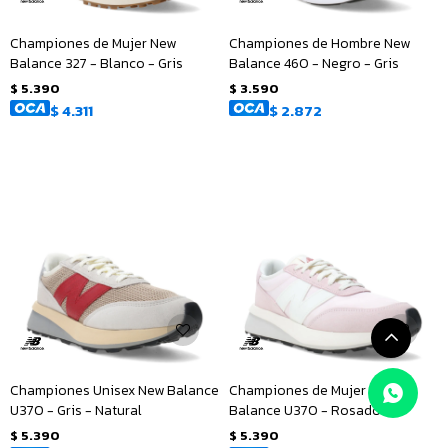
Championes de Mujer New
Championes de Hombre New
Balance 327 - Blanco - Gris
Balance 460 - Negro - Gris
$
5.390
$
3.590
$
4.311
$
2.872
Championes Unisex New Balance
Championes de Mujer New
U370 - Gris - Natural
Balance U370 - Rosado -
Blanco
$
5.390
$
5.390