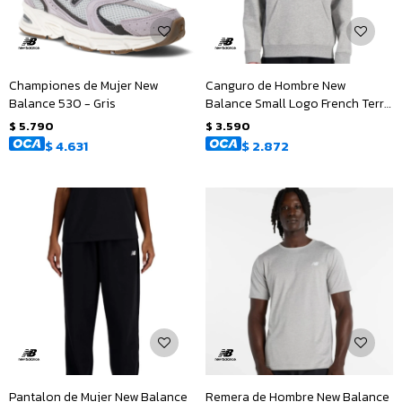
Championes de Mujer New
Canguro de Hombre New
Balance 530 - Gris
Balance Small Logo French Terry
Hoodie - Gris
$
5.790
$
3.590
$
4.631
$
2.872
Pantalon de Mujer New Balance
Remera de Hombre New Balance