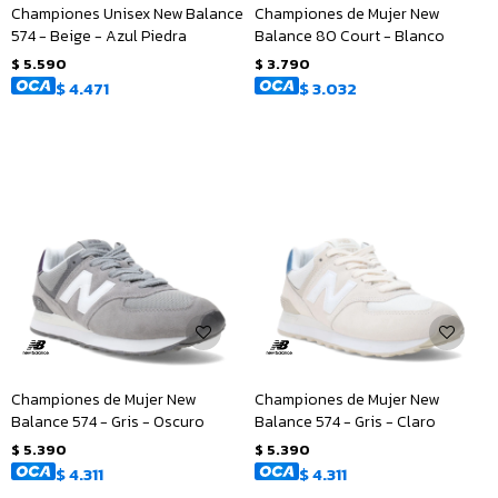
Championes Unisex New Balance
Championes de Mujer New
574 - Beige - Azul Piedra
Balance 80 Court - Blanco
$
5.590
$
3.790
$
4.471
$
3.032
Championes de Mujer New
Championes de Mujer New
Balance 574 - Gris - Oscuro
Balance 574 - Gris - Claro
$
5.390
$
5.390
$
4.311
$
4.311