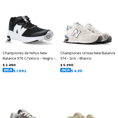
Championes de Niños New
Championes Unisex New Balance
Balance 578 C/Velcro - Negro -
574 - Gris - Blanco
Blanco
$
2.490
$
5.390
$
1.992
$
4.311