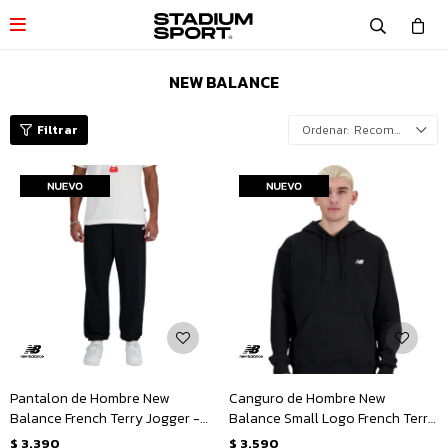

NEW BALANCE
Recomendados
Pantalon de Hombre New
Canguro de Hombre New
Balance French Terry Jogger -
Balance Small Logo French Terry
Negro
Hoodie - Negro
$
3.390
$
3.590