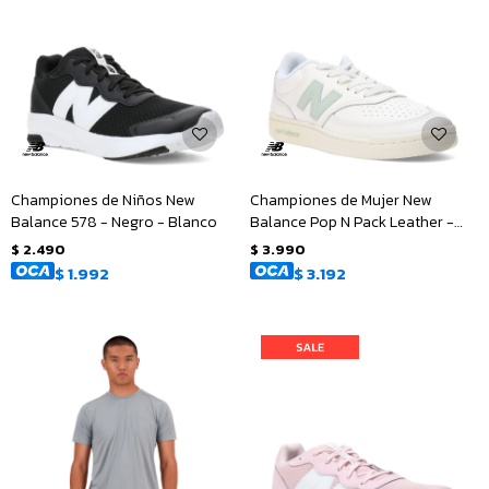
Championes de Niños New
Championes de Mujer New
Balance 578 - Negro - Blanco
Balance Pop N Pack Leather -
Beige - Verde
$
2.490
$
3.990
$
1.992
$
3.192