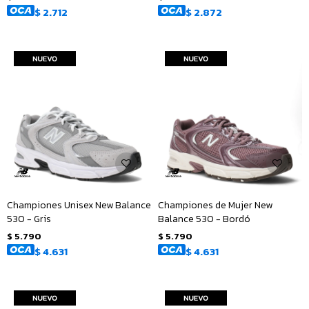
$
2.712
$
2.872
Championes Unisex New Balance
Championes de Mujer New
530 - Gris
Balance 530 - Bordó
$
5.790
$
5.790
$
4.631
$
4.631