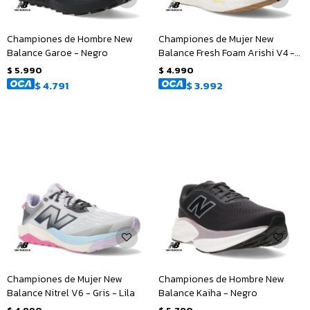
Championes de Hombre New
Championes de Mujer New
Balance Garoe - Negro
Balance Fresh Foam Arishi V4 -
Beige - Lila
$
5.990
$
4.990
$
4.791
$
3.992
Championes de Mujer New
Championes de Hombre New
Balance Nitrel V6 - Gris - Lila
Balance Kaiha - Negro