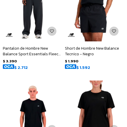
Pantalon de Hombre New
Short de Hombre New Balance
Balance Sport Essentials Fleece
Tecnico - Negro
- Negro
$
3.390
$
1.990
$
2.712
$
1.592