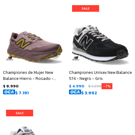
Championes de Mujer New
Championes Unisex New Balance
Balance Hierro - Rosado -
574 - Negro - Gris
Amarillo Mostaza
$
8.990
$
4.990
$
5.390
7
$
7.191
$
3.992