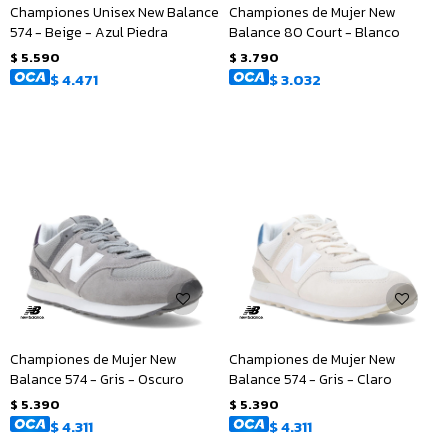
Championes Unisex New Balance
Championes de Mujer New
574 - Beige - Azul Piedra
Balance 80 Court - Blanco
$
5.590
$
3.790
$
4.471
$
3.032
Championes de Mujer New
Championes de Mujer New
Balance 574 - Gris - Oscuro
Balance 574 - Gris - Claro
$
5.390
$
5.390
$
4.311
$
4.311