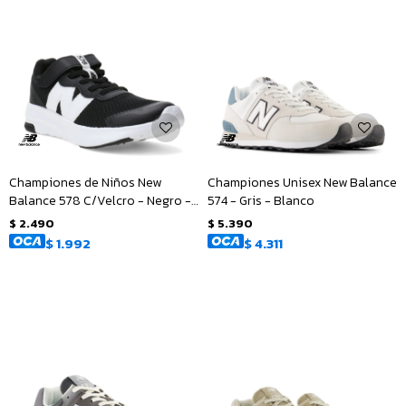
Championes de Niños New
Championes Unisex New Balance
Balance 578 C/Velcro - Negro -
574 - Gris - Blanco
Blanco
$
2.490
$
5.390
$
1.992
$
4.311