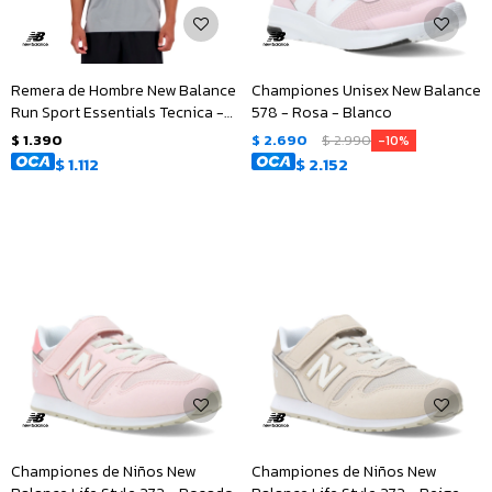
Remera de Hombre New Balance
Championes Unisex New Balance
Run Sport Essentials Tecnica -
578 - Rosa - Blanco
Gris
$
1.390
$
2.690
$
2.990
10
$
1.112
$
2.152
Championes de Niños New
Championes de Niños New