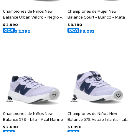
Championes de Niños New
Championes de Mujer New
Balance Urban Velcro - Negro -
Balance Court - Blanco - Plata
Blanco
$
2.990
$
3.790
$
2.392
$
3.032
Championes de Niños New
Championes de Niños New
Balance 578 - Lila - Azul Marino
Balance 578 Velcro Infantil - Lila
- Azul Marino
$
2.690
$
1.990