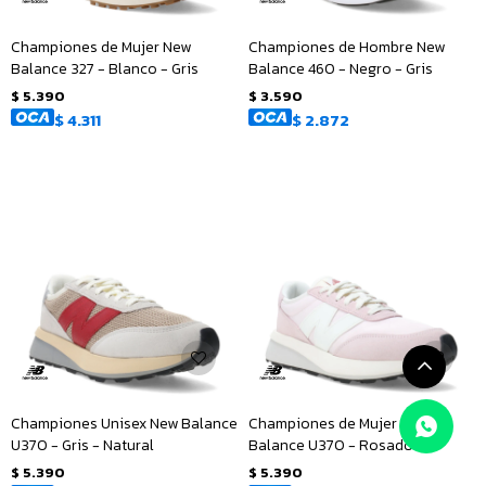
Championes de Mujer New
Championes de Hombre New
Balance 327 - Blanco - Gris
Balance 460 - Negro - Gris
$
5.390
$
3.590
$
4.311
$
2.872
Championes Unisex New Balance
Championes de Mujer New
U370 - Gris - Natural
Balance U370 - Rosado -
Blanco
$
5.390
$
5.390