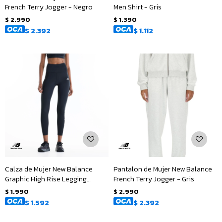
French Terry Jogger - Negro
Men Shirt - Gris
$
2.990
$
1.390
$
2.392
$
1.112
Calza de Mujer New Balance
Pantalon de Mujer New Balance
Graphic High Rise Legging
French Terry Jogger - Gris
25&quot; - Negro
$
1.990
$
2.990
$
1.592
$
2.392