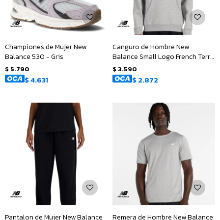
Championes de Mujer New
Canguro de Hombre New
Balance 530 - Gris
Balance Small Logo French Terry
Hoodie - Gris
$
5.790
$
3.590
$
4.631
$
2.872
Pantalon de Mujer New Balance
Remera de Hombre New Balance