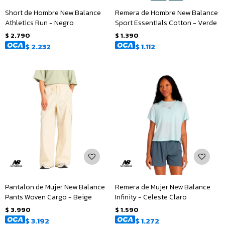
Short de Hombre New Balance
Remera de Hombre New Balance
Athletics Run - Negro
Sport Essentials Cotton - Verde
$
2.790
$
1.390
$
2.232
$
1.112
Pantalon de Mujer New Balance
Remera de Mujer New Balance
Pants Woven Cargo - Beige
Infinity - Celeste Claro
$
3.990
$
1.590
$
3.192
$
1.272