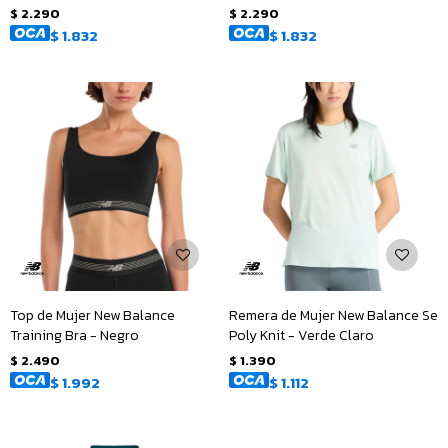
$
2.290
$
2.290
$
1.832
$
1.832
Top de Mujer New Balance
Remera de Mujer New Balance Se
Training Bra - Negro
Poly Knit - Verde Claro
$
2.490
$
1.390
$
1.992
$
1.112