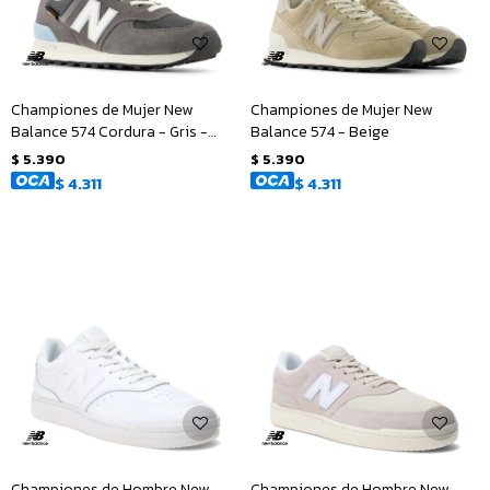
Championes de Mujer New
Championes de Mujer New
Balance 574 Cordura - Gris -
Balance 574 - Beige
Blanco
$
5.390
$
5.390
$
4.311
$
4.311
Championes de Hombre New
Championes de Hombre New