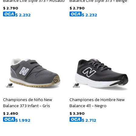
Balance Life Style 373 - Rosado
Balance Life Style 373 - Beige
$
2.790
$
2.790
$
2.232
$
2.232
Championes de Niño New
Championes de Hombre New
Balance 373 Infant - Gris
Balance 411 - Negro
$
2.490
$
3.390
$
1.992
$
2.712