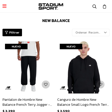

NEW BALANCE
Recomendados
Pantalon de Hombre New
Canguro de Hombre New
Balance French Terry Jogger -
Balance Small Logo French Terry
Negro
Hoodie - Negro
$
3.390
$
3.590