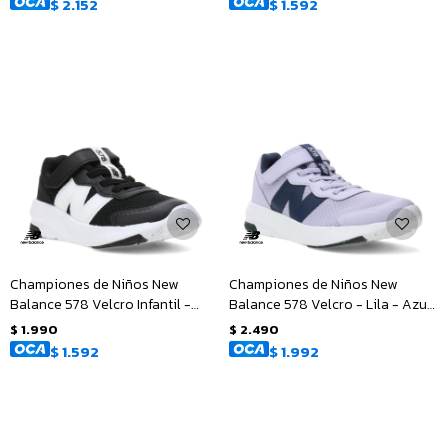
$
2.152
$
1.592
Championes de Niños New
Championes de Niños New
Balance 578 Velcro Infantil -
Balance 578 Velcro - Lila - Azul
Negro - Blanco
Marino
$
1.990
$
2.490
$
1.592
$
1.992