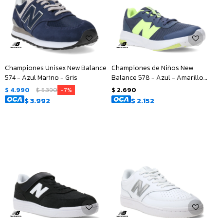
Championes Unisex New Balance
Championes de Niños New
574 - Azul Marino - Gris
Balance 578 - Azul - Amarillo
Fluo
$
4.990
$
5.390
$
2.690
7
$
3.992
$
2.152