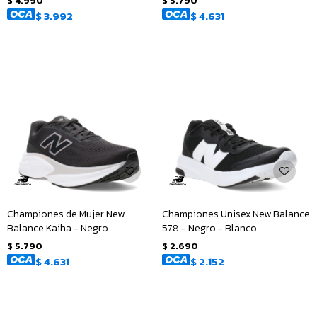
$
4.990
$
5.790
$
3.992
$
4.631
Championes de Mujer New
Championes Unisex New Balance
Balance Kaiha - Negro
578 - Negro - Blanco
$
5.790
$
2.690
$
4.631
$
2.152