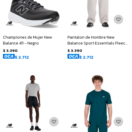
Championes de Mujer New
Pantalon de Hombre New
Balance 411 - Negro
Balance Sport Essentials Fleece
- Gris
$
3.390
$
3.390
$
2.712
$
2.712