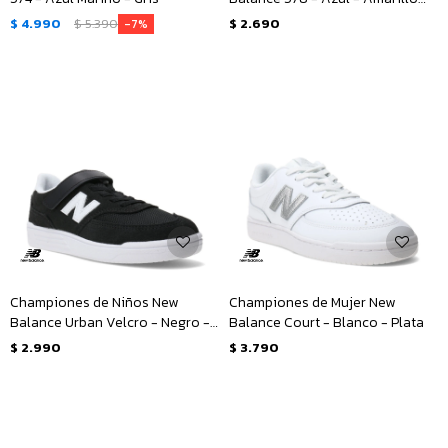
Fluo
$
4.990
$
5.390
$
2.690
7
Championes de Niños New
Championes de Mujer New
Balance Urban Velcro - Negro -
Balance Court - Blanco - Plata
Blanco
$
2.990
$
3.790