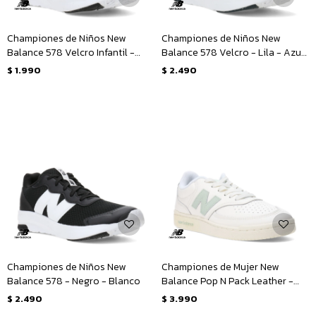
Championes de Niños New
Championes de Niños New
Balance 578 Velcro Infantil -
Balance 578 Velcro - Lila - Azul
Negro - Blanco
Marino
$
1.990
$
2.490
Championes de Niños New
Championes de Mujer New
Balance 578 - Negro - Blanco
Balance Pop N Pack Leather -
Beige - Verde
$
2.490
$
3.990