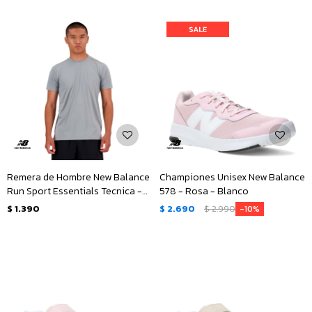
Remera de Hombre New Balance
Championes Unisex New Balance
Run Sport Essentials Tecnica -
578 - Rosa - Blanco
Gris
$
1.390
$
2.690
$
2.990
10