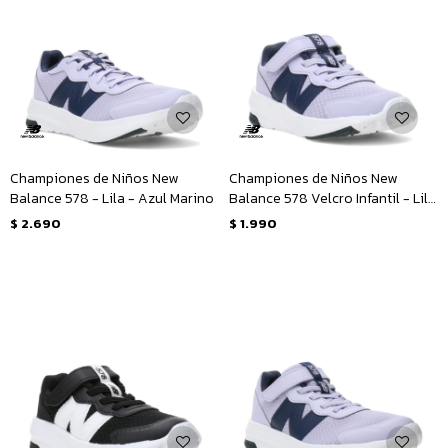
Championes de Niños New
Championes de Niños New
Balance 578 - Lila - Azul Marino
Balance 578 Velcro Infantil - Lila
- Azul Marino
$
2.690
$
1.990