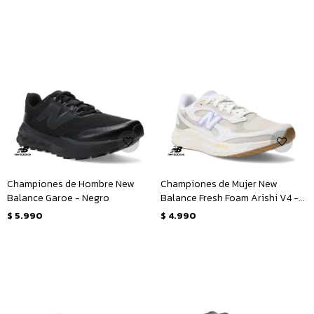
Championes de Hombre New
Championes de Mujer New
Balance Garoe - Negro
Balance Fresh Foam Arishi V4 -
Beige - Lila
$
5.990
$
4.990