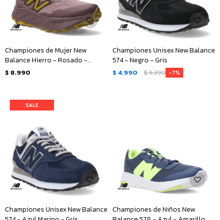
Championes de Mujer New
Championes Unisex New Balance
Balance Hierro - Rosado -
574 - Negro - Gris
Amarillo Mostaza
$
8.990
$
4.990
$
5.390
7
Championes Unisex New Balance
Championes de Niños New
574 - Azul Marino - Gris
Balance 578 - Azul - Amarillo