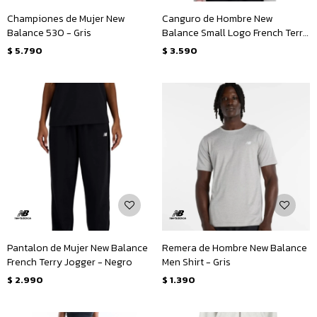
Championes de Mujer New
Canguro de Hombre New
Balance 530 - Gris
Balance Small Logo French Terry
Hoodie - Gris
$
5.790
$
3.590
Pantalon de Mujer New Balance
Remera de Hombre New Balance
French Terry Jogger - Negro
Men Shirt - Gris
$
2.990
$
1.390