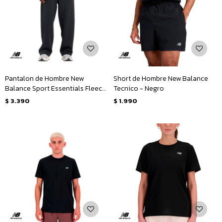
Pantalon de Hombre New
Short de Hombre New Balance
Balance Sport Essentials Fleece
Tecnico - Negro
- Negro
$
3.390
$
1.990