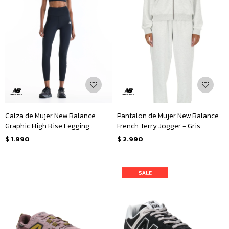
Calza de Mujer New Balance
Pantalon de Mujer New Balance
Graphic High Rise Legging
French Terry Jogger - Gris
25&quot; - Negro
$
1.990
$
2.990