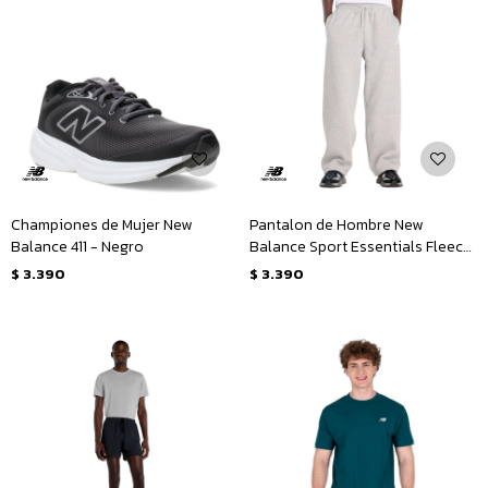
Championes de Mujer New
Pantalon de Hombre New
Balance 411 - Negro
Balance Sport Essentials Fleece
- Gris
$
3.390
$
3.390