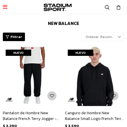

NEW BALANCE
Recomendados
Pantalon de Hombre New
Canguro de Hombre New
Balance French Terry Jogger -
Balance Small Logo French Terry
Negro
Hoodie - Negro
$
3.390
$
3.590