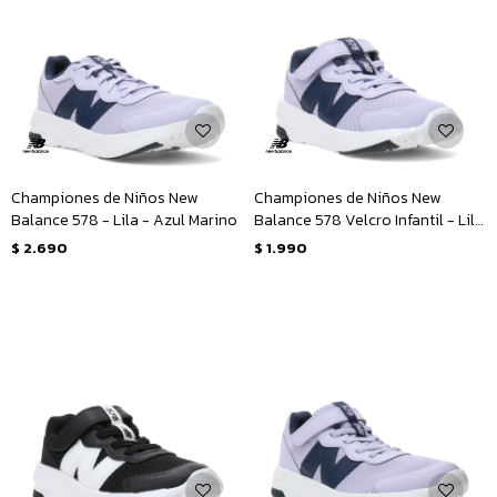
Championes de Niños New
Championes de Niños New
Balance 578 - Lila - Azul Marino
Balance 578 Velcro Infantil - Lila
- Azul Marino
$
2.690
$
1.990