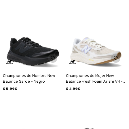
Championes de Hombre New
Championes de Mujer New
Balance Garoe - Negro
Balance Fresh Foam Arishi V4 -
Beige - Lila
$
5.990
$
4.990