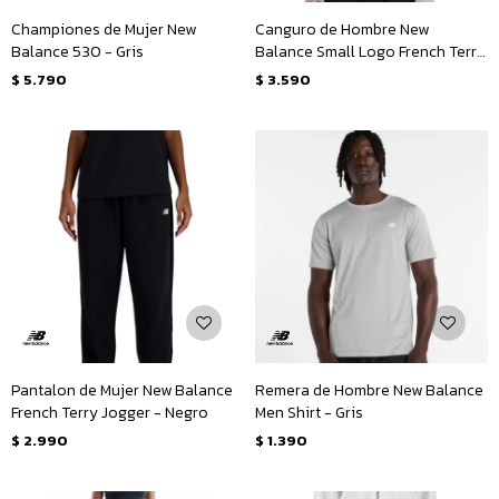
Championes de Mujer New
Canguro de Hombre New
Balance 530 - Gris
Balance Small Logo French Terry
Hoodie - Gris
$
5.790
$
3.590
Pantalon de Mujer New Balance
Remera de Hombre New Balance
French Terry Jogger - Negro
Men Shirt - Gris
$
2.990
$
1.390