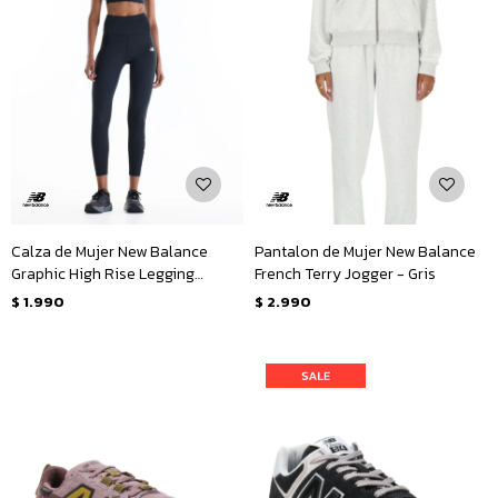
Calza de Mujer New Balance
Pantalon de Mujer New Balance
Graphic High Rise Legging
French Terry Jogger - Gris
25&quot; - Negro
$
1.990
$
2.990