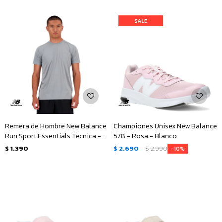
Remera de Hombre New Balance
Championes Unisex New Balance
Run Sport Essentials Tecnica -
578 - Rosa - Blanco
Gris
$
1.390
$
2.690
$
2.990
10