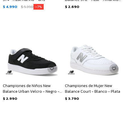
Fluo
$
4.990
$
5.390
$
2.690
7
Championes de Niños New
Championes de Mujer New
Balance Urban Velcro - Negro -
Balance Court - Blanco - Plata
Blanco
$
2.990
$
3.790