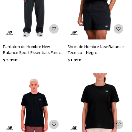
Pantalon de Hombre New
Short de Hombre New Balance
Balance Sport Essentials Fleece
Tecnico - Negro
- Negro
$
3.390
$
1.990