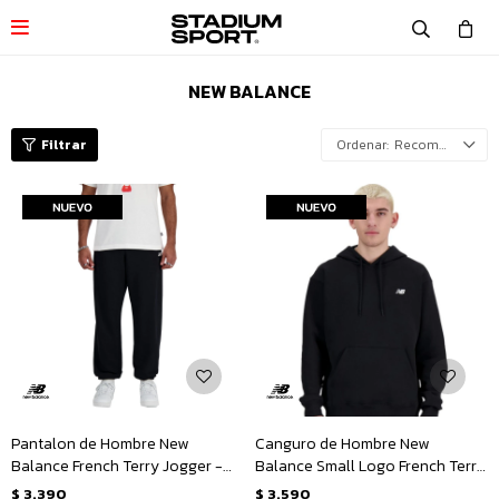

NEW BALANCE
Recomendados
Pantalon de Hombre New
Canguro de Hombre New
Balance French Terry Jogger -
Balance Small Logo French Terry
Negro
Hoodie - Negro
$
3.390
$
3.590