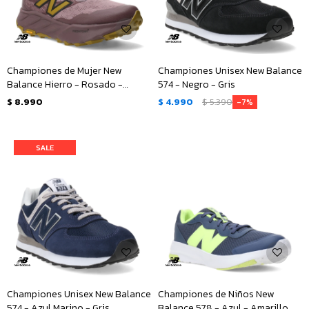
Championes de Mujer New
Championes Unisex New Balance
Balance Hierro - Rosado -
574 - Negro - Gris
Amarillo Mostaza
$
8.990
$
4.990
$
5.390
7
Championes Unisex New Balance
Championes de Niños New
574 - Azul Marino - Gris
Balance 578 - Azul - Amarillo