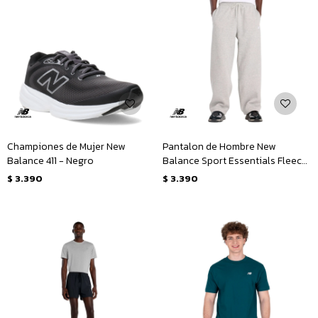
Championes de Mujer New
Pantalon de Hombre New
Balance 411 - Negro
Balance Sport Essentials Fleece
- Gris
$
3.390
$
3.390