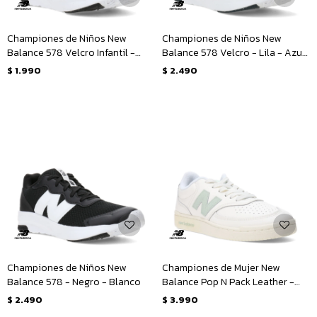
Championes de Niños New
Championes de Niños New
Balance 578 Velcro Infantil -
Balance 578 Velcro - Lila - Azul
Negro - Blanco
Marino
$
1.990
$
2.490
Championes de Niños New
Championes de Mujer New
Balance 578 - Negro - Blanco
Balance Pop N Pack Leather -
Beige - Verde
$
2.490
$
3.990