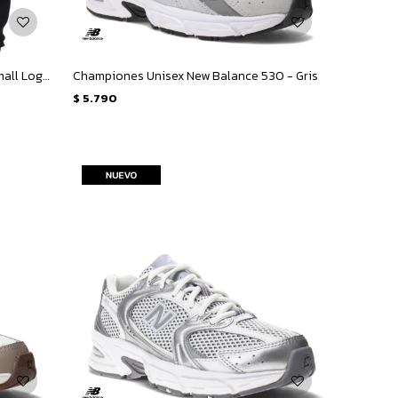
Canguro de Hombre New Balance Small Logo French Terry Hoodie - Negro
Championes Unisex New Balance 530 - Gris
$
5.790