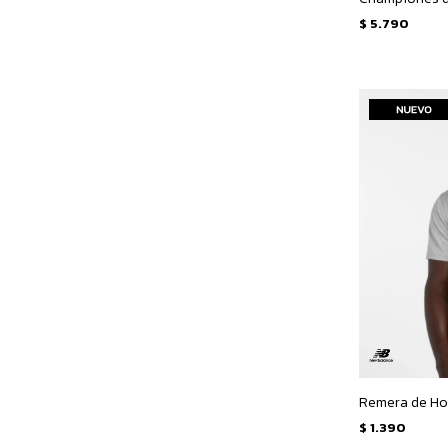
$
5.790
$
1.390