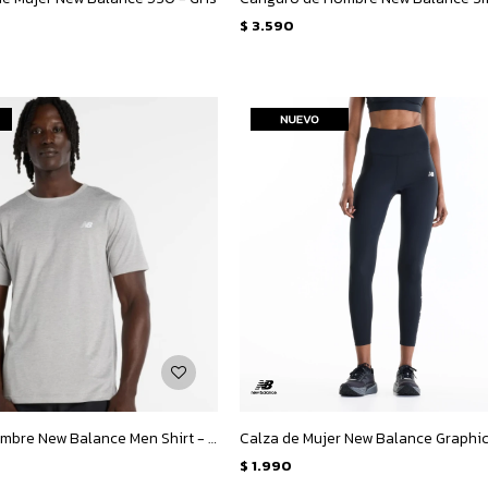
$
3.590
Remera de Hombre New Balance Men Shirt - Gris
$
1.990