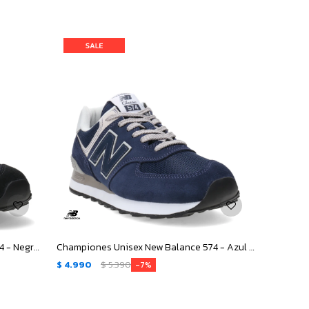
Championes Unisex New Balance 574 - Negro - Gris
Championes Unisex New Balance 574 - Azul Marino - Gris
$
4.990
$
5.390
7