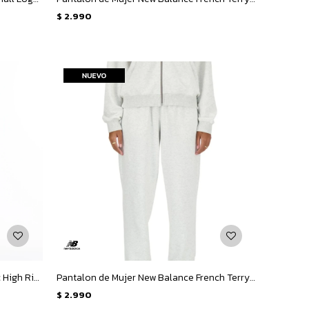
$
2.990
Calza de Mujer New Balance Graphic High Rise Legging 25&quot; - Negro
Pantalon de Mujer New Balance French Terry Jogger - Gris
$
2.990