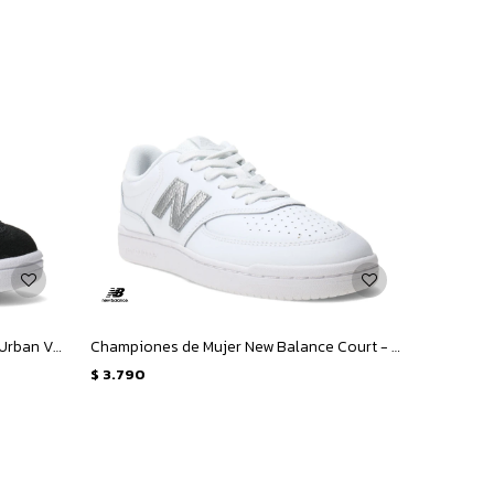
Championes de Niños New Balance Urban Velcro - Negro - Blanco
Championes de Mujer New Balance Court - Blanco - Plata
$
3.790