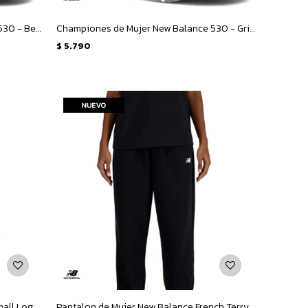
Championes de Mujer New Balance 530 - Beige - Marron
Championes de Mujer New Balance 530 - Gris Metalizado
$
5.790
Canguro de Hombre New Balance Small Logo French Terry Hoodie - Gris
Pantalon de Mujer New Balance French Terry Jogger - Negro