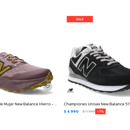
Championes de Mujer New Balance Hierro - Rosado - Amarillo Mostaza
$
4.990
$
5.390
7