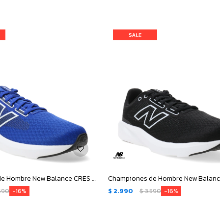
Championes de Hombre New Balance CRES - Azul - Blanco
590
$
2.990
$
3.590
16
16