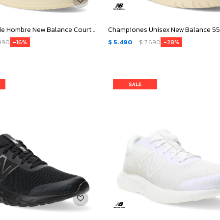
Championes de Hombre New Balance Court - Beige
990
$
5.490
$
7.690
16
28