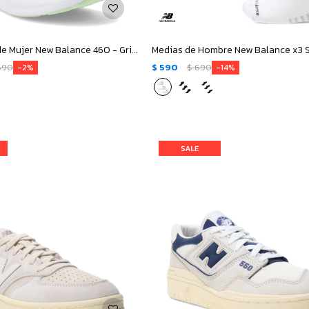
Championes de Mujer New Balance 460 - Gris - Verde
690
$
590
$
690
2
14