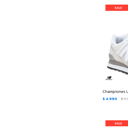
$
4.990
$
5.