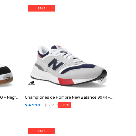
Championes Unisex New Balance 480 - Negro - Blanco
Championes de Hombre New Balance 997R - Gris - Azul Marino - Blanco
$
4.990
$
6.690
25