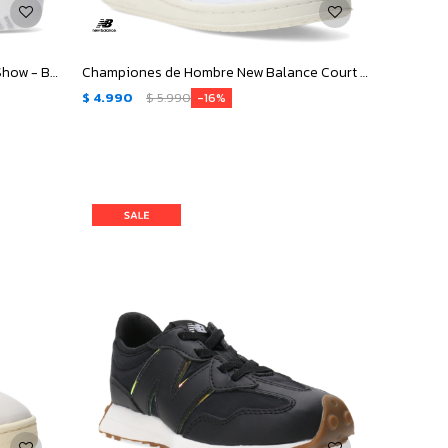
Medias de Hombre New Balance x3 Show - Blanco - Gris
Championes de Hombre New Balance Court - Blanco - Negro
$
4.990
$
5.990
16