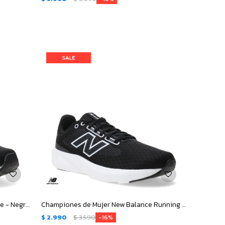
Championes de Hombre New Balance - Negro - Amarillo - Azul
Championes de Mujer New Balance Running Course 413 - Negro - Blanco
$
2.990
$
3.590
16