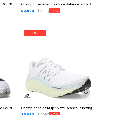
Championes Infantiles New Balance 520 V8 - Blanco - Lila
Championes Infantiles New Balance 574 - Rosa - Blanco
$
2.990
$
3.690
18
Championes de Hombre New Balance Court - Blanco - Negro
Championes de Mujer New Balance Running Course - Blanco - Plateado
$
5.990
$
6.690
10