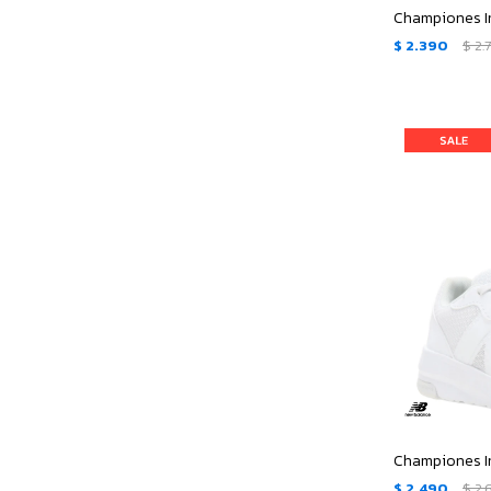
$
2.390
$
2.
$
2.490
$
2.