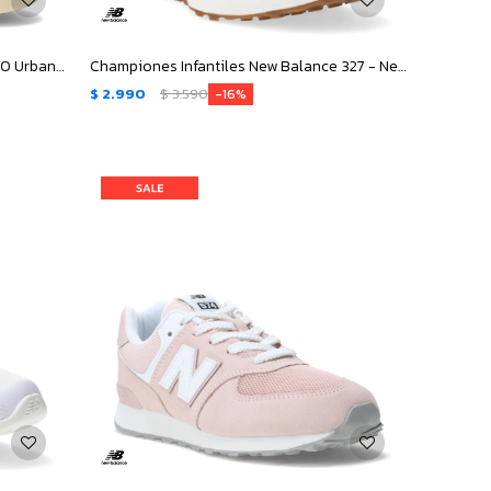
Championes Unisex New Balance 550 Urbano Court - Beige - Marino
Championes Infantiles New Balance 327 - Negro
$
2.990
$
3.590
16