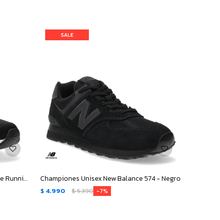
Championes de Hombre New Balance Running Course 413 - Negro - Blanco
Championes Unisex New Balance 574 - Negro
$
4.990
$
5.390
7