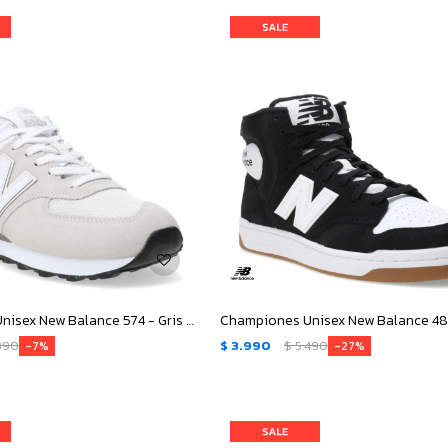
Championes Unisex New Balance 574 - Gris - Blanco
390
$
3.990
$
5.490
7
27