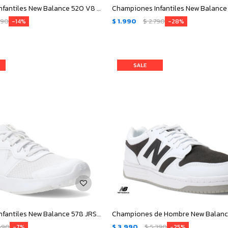
Championes Infantiles New Balance 520 V8 - Negro
790
$
1.990
$
2.790
14
28
Championes Infantiles New Balance 578 JRS - Blanco
690
$
3.990
$
5.390
7
25