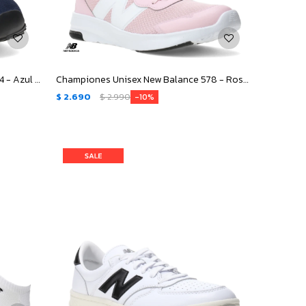
Championes Unisex New Balance 574 - Azul Marino - Gris
Championes Unisex New Balance 578 - Rosa - Blanco
$
2.690
$
2.990
10