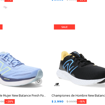
Championes de Mujer New Balance Fresh Foam 680 V8 - Celeste - Verde Lima
590
$
2.990
$
3.590
28
16