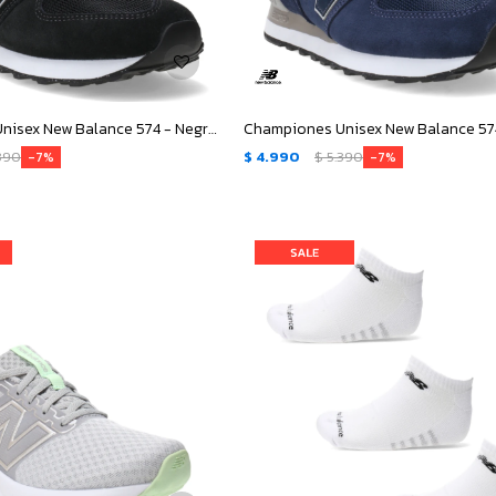
Championes Unisex New Balance 574 - Negro - Gris
390
$
4.990
$
5.390
7
7