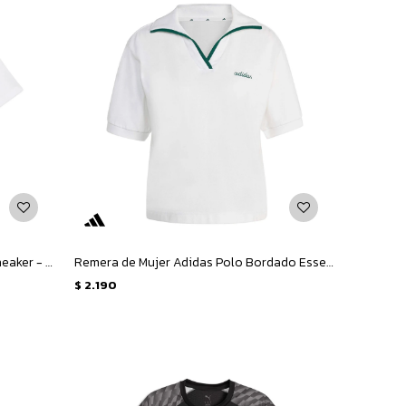
Remera de Hombre Puma Graphic Sneaker - Blanco
Remera de Mujer Adidas Polo Bordado Essentials - Blanco - Verde
$
2.190