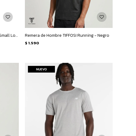
Remera de Mujer Adidas Essentials Small Logo - Beige
Remera de Hombre TIFFOSI Running - Negro
$
1.590