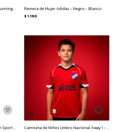
Remera de Hombre Adidas Adi365 Running Essentials M - Blanco - Plateado
Remera de Mujer Adidas - Negro - Blanco
$
1.190
Remera de Hombre New Balance Run Sport Essentials Tecnica - Gris
Camiseta de Niños Umbro Nacional Away 1 - Rojo