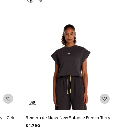
Remera de Mujer New Balance Infinity - Celeste Claro
Remera de Mujer New Balance French Terry Shirt - Negro
$
1.790