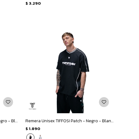
$
3.290
Remera de Hombre TIFFOSI Star - Negro - Blanco
Remera Unisex TIFFOSI Patch - Negro - Blanco
$
1.890