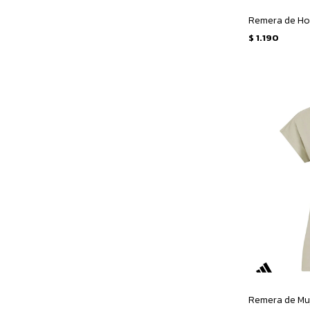
$
1.190
Remera de Muj