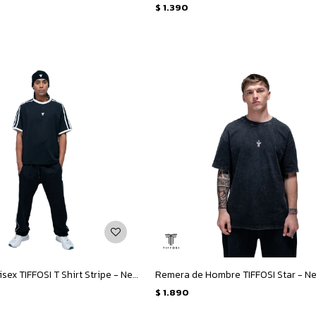
$
1.390
Remera de Unisex TIFFOSI T Shirt Stripe - Negro - Blanco
$
1.890