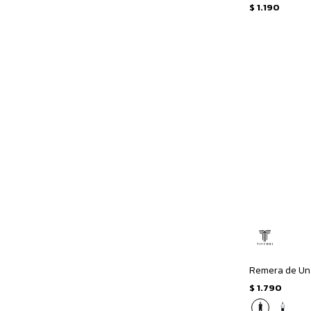
$
1.190
$
1.790