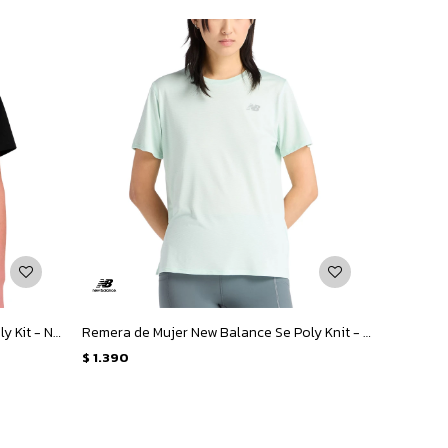
Remera de Mujer New Balance Se Poly Kit - Negro
Remera de Mujer New Balance Se Poly Knit - Verde Claro
$
1.390